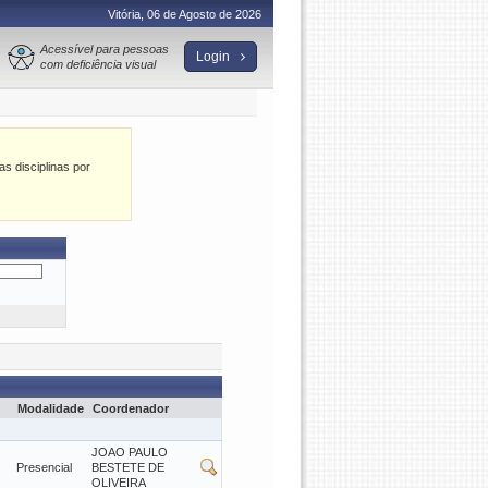
Vitória, 06 de Agosto de 2026
Acessível para pessoas
Login
com deficiência visual
as disciplinas por
Modalidade
Coordenador
JOAO PAULO
Presencial
BESTETE DE
OLIVEIRA