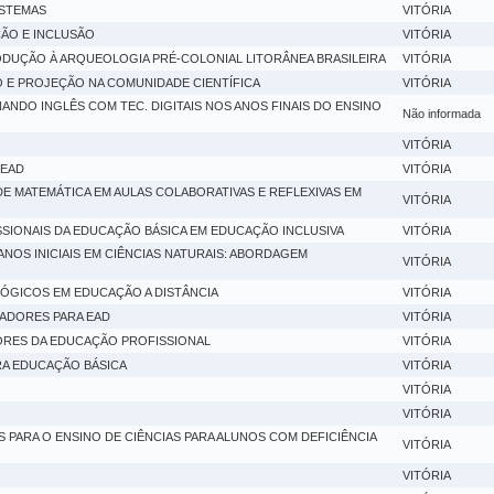
ISTEMAS
VITÓRIA
ÃO E INCLUSÃO
VITÓRIA
DUÇÃO À ARQUEOLOGIA PRÉ-COLONIAL LITORÂNEA BRASILEIRA
VITÓRIA
 E PROJEÇÃO NA COMUNIDADE CIENTÍFICA
VITÓRIA
NANDO INGLÊS COM TEC. DIGITAIS NOS ANOS FINAIS DO ENSINO
Não informada
VITÓRIA
 EAD
VITÓRIA
 MATEMÁTICA EM AULAS COLABORATIVAS E REFLEXIVAS EM
VITÓRIA
IONAIS DA EDUCAÇÃO BÁSICA EM EDUCAÇÃO INCLUSIVA
VITÓRIA
NOS INICIAIS EM CIÊNCIAS NATURAIS: ABORDAGEM
VITÓRIA
GICOS EM EDUCAÇÃO A DISTÂNCIA
VITÓRIA
ADORES PARA EAD
VITÓRIA
RES DA EDUCAÇÃO PROFISSIONAL
VITÓRIA
A EDUCAÇÃO BÁSICA
VITÓRIA
VITÓRIA
VITÓRIA
S PARA O ENSINO DE CIÊNCIAS PARA ALUNOS COM DEFICIÊNCIA
VITÓRIA
VITÓRIA