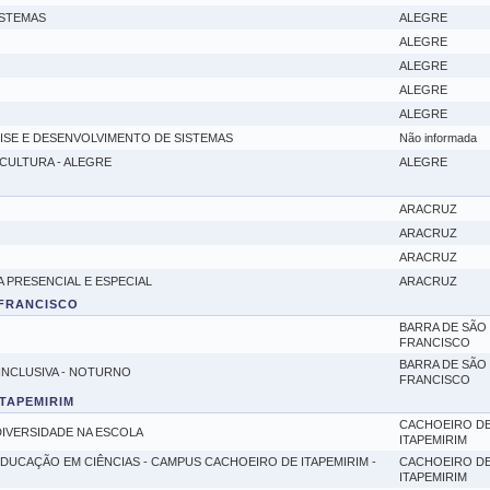
ISTEMAS
ALEGRE
ALEGRE
ALEGRE
ALEGRE
ALEGRE
ISE E DESENVOLVIMENTO DE SISTEMAS
Não informada
CULTURA - ALEGRE
ALEGRE
ARACRUZ
ARACRUZ
ARACRUZ
 PRESENCIAL E ESPECIAL
ARACRUZ
 FRANCISCO
BARRA DE SÃO
FRANCISCO
BARRA DE SÃO
INCLUSIVA - NOTURNO
FRANCISCO
ITAPEMIRIM
CACHOEIRO D
IVERSIDADE NA ESCOLA
ITAPEMIRIM
UCAÇÃO EM CIÊNCIAS - CAMPUS CACHOEIRO DE ITAPEMIRIM -
CACHOEIRO D
ITAPEMIRIM