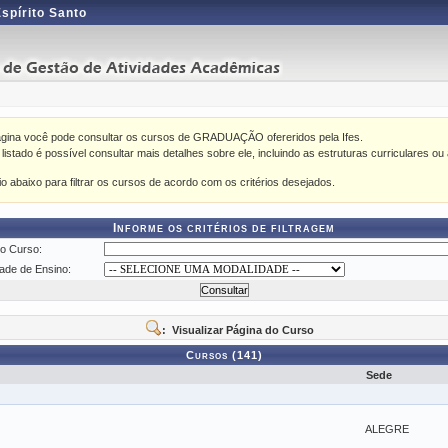
Espírito Santo
ágina você pode consultar os cursos de GRADUAÇÃO ofereridos pela Ifes.
istado é possível consultar mais detalhes sobre ele, incluindo as estruturas curriculares ou 
rio abaixo para filtrar os cursos de acordo com os critérios desejados.
Informe os critérios de filtragem
o Curso:
ade de Ensino:
: Visualizar Página do Curso
Cursos (141)
Sede
ALEGRE