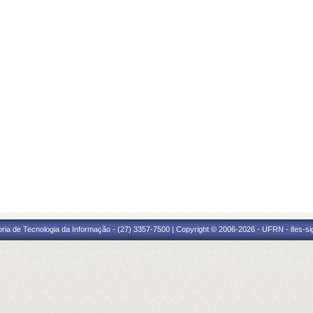
oria de Tecnologia da Informação - (27) 3357-7500 | Copyright © 2006-2026 - UFRN - ifes-s