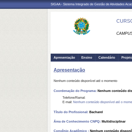
SIGAA - Sistema Integrado de Gestão de Atividades Ac
CURSO
CAMPUS
Apresentação
Ensino
Calendário
Projet
Apresentação
Nenhum conteúdo disponível até o momento
Coordenação do Programa:
Nenhum conteúdo dis
Telefone/Ramal:
E-mail:
Nenhum conteúdo disponível até o mome
Título do Profissional:
Bacharel
Área de Conhecimento CNPQ:
Multidisciplinar
Convênio Acadêmico :
Nenhum conteúdo disponí