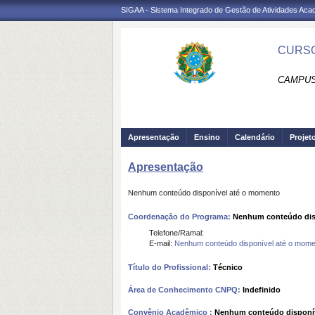
SIGAA - Sistema Integrado de Gestão de Atividades Ac
CURSO
CAMPUS 
Apresentação
Ensino
Calendário
Projet
Apresentação
Nenhum conteúdo disponível até o momento
Coordenação do Programa:
Nenhum conteúdo dis
Telefone/Ramal:
E-mail:
Nenhum conteúdo disponível até o mome
Título do Profissional:
Técnico
Área de Conhecimento CNPQ:
Indefinido
Convênio Acadêmico :
Nenhum conteúdo disponí