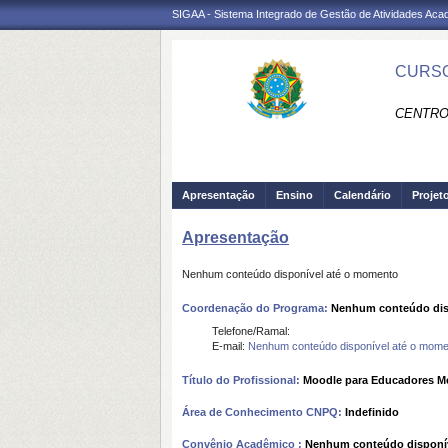
SIGAA - Sistema Integrado de Gestão de Atividades Ac
CURSO
CENTRO
Apresentação
Ensino
Calendário
Projet
Apresentação
Nenhum conteúdo disponível até o momento
Coordenação do Programa:
Nenhum conteúdo dis
Telefone/Ramal:
E-mail:
Nenhum conteúdo disponível até o mome
Título do Profissional:
Moodle para Educadores M
Área de Conhecimento CNPQ:
Indefinido
Convênio Acadêmico :
Nenhum conteúdo disponí