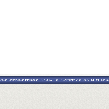
oria de Tecnologia da Informação - (27) 3357-7500 | Copyright © 2006-2026 - UFRN - ifes-s