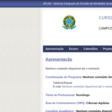
SIGAA - Sistema Integrado de Gestão de Atividades Ac
CURSO
CAMPUS
Apresentação
Ensino
Calendário
Projet
Apresentação
Nenhum conteúdo disponível até o momento
Coordenação do Programa:
Nenhum conteúdo dis
Telefone/Ramal:
E-mail:
Nenhum conteúdo disponível até o mome
Título do Profissional:
Tecnólogo
Área de Conhecimento CNPQ:
Ciências Agrárias
Convênio Acadêmico :
Nenhum conteúdo disponí