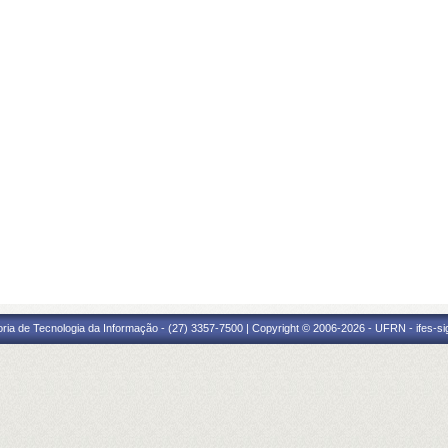
oria de Tecnologia da Informação - (27) 3357-7500 | Copyright © 2006-2026 - UFRN - ifes-s