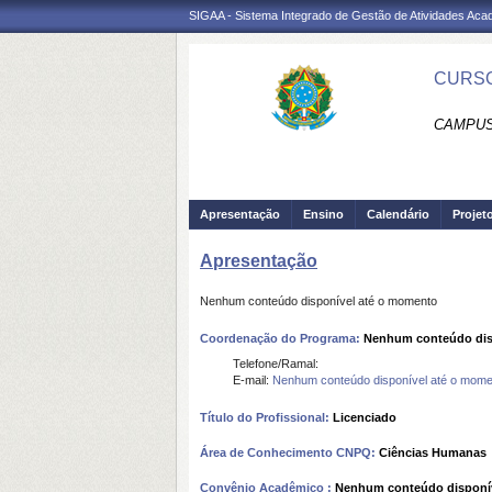
SIGAA - Sistema Integrado de Gestão de Atividades Ac
CURSO
CAMPUS 
Apresentação
Ensino
Calendário
Projet
Apresentação
Nenhum conteúdo disponível até o momento
Coordenação do Programa:
Nenhum conteúdo dis
Telefone/Ramal:
E-mail:
Nenhum conteúdo disponível até o mome
Título do Profissional:
Licenciado
Área de Conhecimento CNPQ:
Ciências Humanas
Convênio Acadêmico :
Nenhum conteúdo disponí