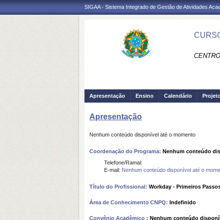
SIGAA - Sistema Integrado de Gestão de Atividades Ac
CURSO
CENTRO
Apresentação
Ensino
Calendário
Projet
Apresentação
Nenhum conteúdo disponível até o momento
Coordenação do Programa:
Nenhum conteúdo dis
Telefone/Ramal:
E-mail:
Nenhum conteúdo disponível até o mome
Título do Profissional:
Workday - Primeiros Passo
Área de Conhecimento CNPQ:
Indefinido
Convênio Acadêmico :
Nenhum conteúdo disponí