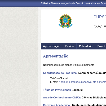
SIGAA - Sistema Integrado de Gestão de Atividades Ac
CURSO
CAMPUS 
Apresentação
Ensino
Calendário
Projet
Apresentação
Nenhum conteúdo disponível até o momento
Coordenação do Programa:
Nenhum conteúdo dis
Telefone/Ramal:
E-mail:
Nenhum conteúdo disponível até o mome
Título do Profissional:
Bacharel
Área de Conhecimento CNPQ:
Ciências Biológica
Convênio Acadêmico :
Nenhum conteúdo disponí