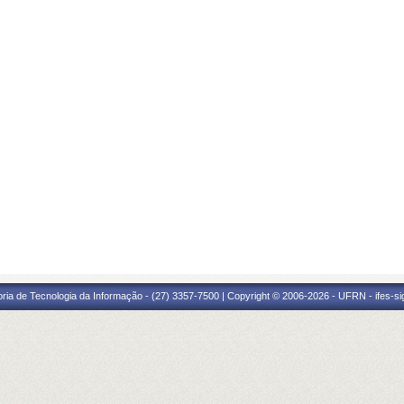
oria de Tecnologia da Informação - (27) 3357-7500 | Copyright © 2006-2026 - UFRN - ifes-s