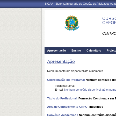
SIGAA - Sistema Integrado de Gestão de Atividades Ac
CURSO
CEFO
CENTRO
Apresentação
Ensino
Calendário
Projet
Apresentação
Nenhum conteúdo disponível até o momento
Coordenação do Programa:
Nenhum conteúdo dis
Telefone/Ramal:
E-mail:
Nenhum conteúdo disponível até o mome
Título do Profissional:
Formação Continuada em Tec
Área de Conhecimento CNPQ:
Indefinido
Convênio Acadêmico :
Nenhum conteúdo disponí