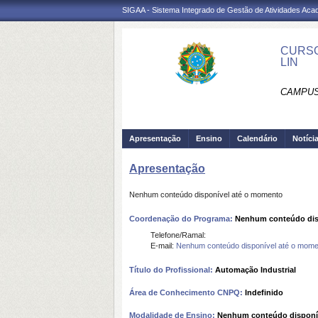
SIGAA - Sistema Integrado de Gestão de Atividades Ac
CURSO
LIN
CAMPUS 
Apresentação
Ensino
Calendário
Notíci
Apresentação
Nenhum conteúdo disponível até o momento
Coordenação do Programa:
Nenhum conteúdo dis
Telefone/Ramal:
E-mail:
Nenhum conteúdo disponível até o mome
Título do Profissional:
Automação Industrial
Área de Conhecimento CNPQ:
Indefinido
Modalidade de Ensino:
Nenhum conteúdo disponí