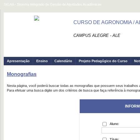
SIGAA - Sistema Integrado de Gestão de Atividades Acadêmicas
CURSO DE AGRONOMIA / A
CAMPUS ALEGRE - ALE
Apresentação
Ensino
Calendário
Projeto Pedagógico do Curso
Not
Monografias
Nesta página, você poderá buscar todas as monografias que possuem seus trabalhos
Para efetuar uma busca digite um dos critérios de busca que faça referência à monogra
INFORM
Aluno:
Título: