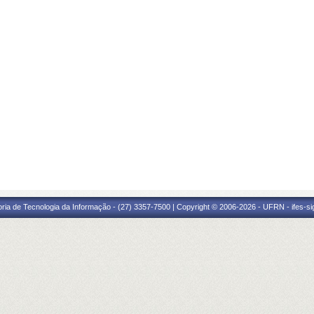
oria de Tecnologia da Informação - (27) 3357-7500 | Copyright © 2006-2026 - UFRN - ifes-s