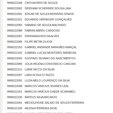
9999222168
CINTHIA REIS DE SOUZA
9999222082
DEIDIVAM SCHERRER SOUSA LIMA
9999222081
EDGAR DE SOUZA MOREIRA JÚNIOR
9999222201
EDUARDO HERINGER GONÇALVES
9999222083
FABIANO DE SOUZA MACHADO
9999222088
FABRINI ABREU CARDOSO
9999222087
FERNANDA ROCHA ALVES
9999222086
FILIPE BETIM OLIOSI
9999222163
GABRIEL ANDRADE MANHÃES MARÇAL
9999222192
GABRIEL LUCAS MONTEIRO BARBOSA
9999222093
GUSTAVO SILVANO DO NASCIMENTO1
9999222085
JÚLIA HELENA CONSTANCIO CANCIAN
9999222121
LAINE NICCO DA SILVA
9999222097
LARA SCHULTZ RIZZO
9999222092
LUZIA MELO LOURENÇO DA SILVA
9999222098
MARCOS VINICIUS SOARES LEAL
9999222161
MARCUS VINÍCIUS GAEDE SCARABELI
9999222100
MATEUS SILVA ARCANJO
9999222091
MECKSJHONE SALINO DE SOUZA FERREIRA
9999222169
MILENA FERREIRA SILVA