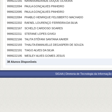
9999222165
NAYARA ANDRADE DUQUE OLIVEIRA
9999222094
PAULA GONÇALVES PINHEIRO
9999222095
PAULA GONÇALVES PINHEIRO
9999222084
PHABLO HENRIQUE FELISBERTO MACHADO
9999222202
RAFAEL LOURENÇO FERREIRA DA SILVA
9999222167
SCHELZI CARDOSO SOARES
9999222211
STEFANE LOPES GIVIGI
9999222166
TALITA STÉFANI SANTANA XAVIER
9999222193
THALITA EMANUELLE DEGASPERI DE SOUZA
9999222191
TIAGO ALVES DA SILVA
9999222195
WESLEY ALVES GOMES JESUS
38 Alunos Disponíveis
SIGAA | Diretoria de Tecnologia da Informação