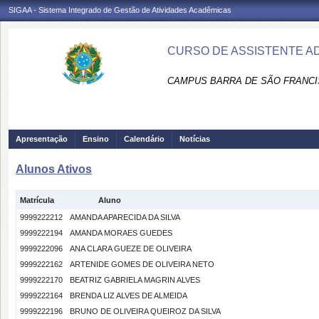
SIGAA - Sistema Integrado de Gestão de Atividades Acadêmicas
CURSO DE ASSISTENTE AD
CAMPUS BARRA DE SÃO FRANCI
Apresentação
Ensino
Calendário
Notícias
Alunos Ativos
Matrícula
Aluno
9999222212
AMANDA APARECIDA DA SILVA
9999222194
AMANDA MORAES GUEDES
9999222096
ANA CLARA GUEZE DE OLIVEIRA
9999222162
ARTENIDE GOMES DE OLIVEIRA NETO
9999222170
BEATRIZ GABRIELA MAGRIN ALVES
9999222164
BRENDA LIZ ALVES DE ALMEIDA
9999222196
BRUNO DE OLIVEIRA QUEIROZ DA SILVA