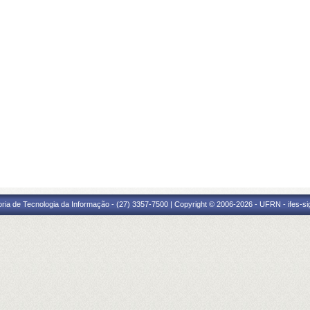
oria de Tecnologia da Informação - (27) 3357-7500 | Copyright © 2006-2026 - UFRN - ifes-s