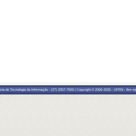
oria de Tecnologia da Informação - (27) 3357-7500 | Copyright © 2006-2026 - UFRN - ifes-s