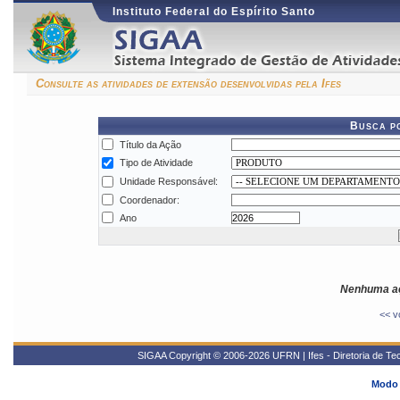
Instituto Federal do Espírito Santo
Consulte as atividades de extensão desenvolvidas pela Ifes
Busca p
Título da Ação
Tipo de Atividade
Unidade Responsável:
Coordenador:
Ano
Nenhuma aç
<< v
SIGAA Copyright © 2006-2026 UFRN | Ifes - Diretoria de Tec
Modo 