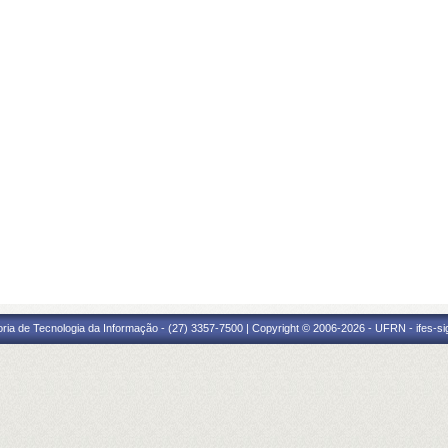
oria de Tecnologia da Informação - (27) 3357-7500 | Copyright © 2006-2026 - UFRN - ifes-s