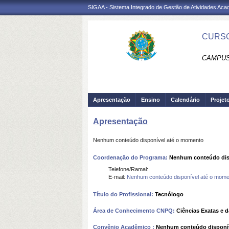
SIGAA - Sistema Integrado de Gestão de Atividades Ac
CURSO
CAMPUS
Apresentação
Ensino
Calendário
Projet
Apresentação
Nenhum conteúdo disponível até o momento
Coordenação do Programa:
Nenhum conteúdo dis
Telefone/Ramal:
E-mail:
Nenhum conteúdo disponível até o mome
Título do Profissional:
Tecnólogo
Área de Conhecimento CNPQ:
Ciências Exatas e d
Convênio Acadêmico :
Nenhum conteúdo disponí