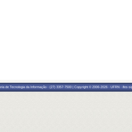
oria de Tecnologia da Informação - (27) 3357-7500 | Copyright © 2006-2026 - UFRN - ifes-s