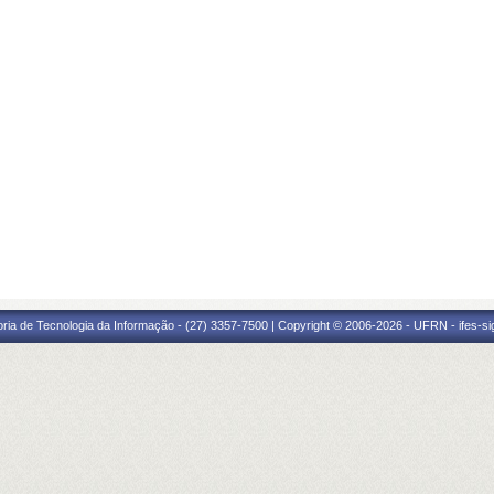
oria de Tecnologia da Informação - (27) 3357-7500 | Copyright © 2006-2026 - UFRN - ifes-s