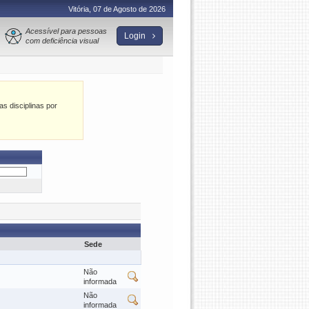
Vitória, 07 de Agosto de 2026
Acessível para pessoas
Login
com deficiência visual
as disciplinas por
Sede
Não
informada
Não
informada