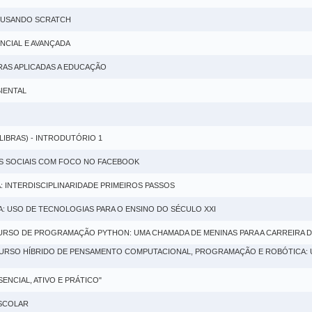
A USANDO SCRATCH
ENCIAL E AVANÇADA
ORAS APLICADAS A EDUCAÇÃO
IENTAL
(LIBRAS) - INTRODUTÓRIO 1
AS SOCIAIS COM FOCO NO FACEBOOK
A: INTERDISCIPLINARIDADE PRIMEIROS PASSOS
VA: USO DE TECNOLOGIAS PARA O ENSINO DO SÉCULO XXI
CURSO DE PROGRAMAÇÃO PYTHON: UMA CHAMADA DE MENINAS PARA A CARREIRA
 CURSO HÍBRIDO DE PENSAMENTO COMPUTACIONAL, PROGRAMAÇÃO E ROBÓTICA:
NCIAL, ATIVO E PRÁTICO"
ESCOLAR