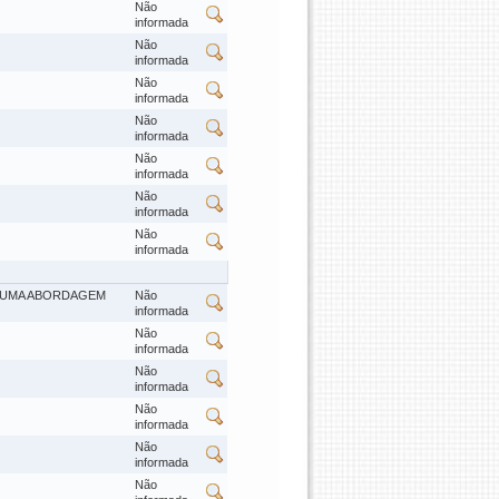
Não
informada
Não
informada
Não
informada
Não
informada
Não
informada
Não
informada
Não
informada
: UMA ABORDAGEM
Não
informada
Não
informada
Não
informada
Não
informada
Não
informada
Não