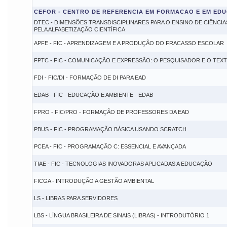
CEFOR - CENTRO DE REFERENCIA EM FORMACAO E EM EDU
DTEC - DIMENSÕES TRANSDISCIPLINARES PARA O ENSINO DE CIÊNCI
PELA ALFABETIZAÇÃO CIENTÍFICA
APFE - FIC - APRENDIZAGEM E A PRODUÇÃO DO FRACASSO ESCOLAR
FPTC - FIC - COMUNICAÇÃO E EXPRESSÃO: O PESQUISADOR E O TEX
FDI - FIC/DI - FORMAÇÃO DE DI PARA EAD
EDAB - FIC - EDUCAÇÃO E AMBIENTE - EDAB
FPRO - FIC/PRO - FORMAÇÃO DE PROFESSORES DA EAD
PBUS - FIC - PROGRAMAÇÃO BÁSICA USANDO SCRATCH
PCEA - FIC - PROGRAMAÇÃO C: ESSENCIAL E AVANÇADA
TIAE - FIC - TECNOLOGIAS INOVADORAS APLICADAS A EDUCAÇÃO
FICGA - INTRODUÇÃO A GESTÃO AMBIENTAL
LS - LIBRAS PARA SERVIDORES
LBS - LÍNGUA BRASILEIRA DE SINAIS (LIBRAS) - INTRODUTÓRIO 1