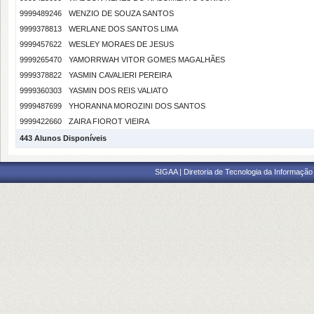
9999489246
WENZIO DE SOUZA SANTOS
9999378813
WERLANE DOS SANTOS LIMA
9999457622
WESLEY MORAES DE JESUS
9999265470
YAMORRWAH VITOR GOMES MAGALHÃES
9999378822
YASMIN CAVALIERI PEREIRA
9999360303
YASMIN DOS REIS VALIATO
9999487699
YHORANNA MOROZINI DOS SANTOS
9999422660
ZAIRA FIOROT VIEIRA
443 Alunos Disponíveis
SIGAA | Diretoria de Tecnologia da Informação