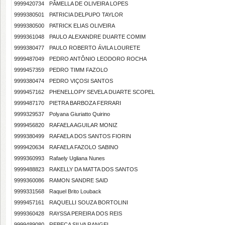
9999420734
PÂMELLA DE OLIVEIRA LOPES
9999380501
PATRICIA DELPUPO TAYLOR
9999380500
PATRICK ELIAS OLIVEIRA
9999361048
PAULO ALEXANDRE DUARTE COMIM
9999380477
PAULO ROBERTO ÁVILA LOURETE
9999487049
PEDRO ANTÔNIO LEODORO ROCHA
9999457359
PEDRO TIMM FAZOLO
9999380474
PEDRO VIÇOSI SANTOS
9999457162
PHENELLOPY SEVELA DUARTE SCOPEL
9999487170
PIETRA BARBOZA FERRARI
9999329537
Polyana Giuriatto Quirino
9999456820
RAFAELA AGUILAR MONIZ
9999380499
RAFAELA DOS SANTOS FIORIN
9999420634
RAFAELA FAZOLO SABINO
9999360993
Rafaely Ugliana Nunes
9999488823
RAKELLY DA MATTA DOS SANTOS
9999360086
RAMON SANDRE SAID
9999331568
Raquel Brito Louback
9999457161
RAQUELLI SOUZA BORTOLINI
9999360428
RAYSSA PEREIRA DOS REIS
9999489080
REBECA SILVA RANGEL