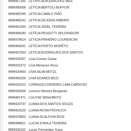
9999457165
LETHYCIA RODRIGUES VALE
9999380508
LETICIA BERTOLI BUFFON
9999385399
LETICIA CAMILO PIÃO
9999489242
LETICIA DE ASSIS RIBEIRO
9999361054
LETICIA JEKEL TEIXEIRA
9999486090
LETÍCIA PESSOTTI SPLORADORI
9999378814
LETICIA PINHEIRO LOURENCINI
9999360091
LETÍCIA PORTO MORÊTO
9999457503
LETICIA RODRIGUES DOS SANTOS
9999330357
Lívia Gomes Gama
9999331572
Lívia Menezes Rosa
9999420900
LÍVIA SILVA NEITZL
9999460209
LIVIA SOARES BOZI
9999420223
LORENZA CORDEIRO LIMA CARDOSO
9999330269
Lorenzo Moreira Bergamini
9999487471
LOUYSE SENA BRITO
9999420737
LUANA DOS SANTOS SOUZA
9999420220
LUANA ROSA FROHLICH
9999378803
LUANA SCALFONI BOSI
9999488821
LUCAS D'AVILA TEIXEIRA
9999330162
Lucas Fernandes Gava