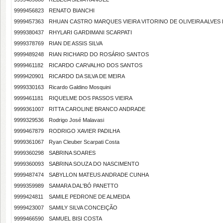
9999456823
RENATO BIANCHI
9999457363
RHUAN CASTRO MARQUES VIEIRA VITORINO DE OLIVEIRA ALVES
9999380437
RHYLARI GARDIMANI SCARPATI
9999378769
RIAN DE ASSIS SILVA
9999489248
RIAN RICHARD DO ROSÁRIO SANTOS
9999461182
RICARDO CARVALHO DOS SANTOS
9999420901
RICARDO DA SILVA DE MEIRA
9999330163
Ricardo Galdino Mosquini
9999461181
RIQUELME DOS PASSOS VIEIRA
9999361007
RITTA CAROLINE BRANCO ANDRADE
9999329536
Rodrigo José Malavasi
9999467879
RODRIGO XAVIER PADILHA
9999361067
Ryan Cleuber Scarpati Costa
9999360298
SABRINA SOARES
9999360093
SABRINA SOUZA DO NASCIMENTO
9999487474
SABYLLON MATEUS ANDRADE CUNHA
9999359989
SAMARA DAL'BÓ PANETTO
9999424811
SAMILE PEDRONE DE ALMEIDA
9999423007
SAMILY SILVA CONCEIÇÃO
9999466590
SAMUEL BISI COSTA