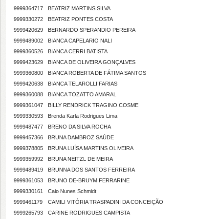
9999364717
BEATRIZ MARTINS SILVA
9999330272
BEATRIZ PONTES COSTA
9999420629
BERNARDO SPERANDIO PEREIRA
9999489002
BIANCA CAPELARIO NALI
9999360526
BIANCA CERRI BATISTA
9999423629
BIANCA DE OLIVEIRA GONÇALVES
9999360800
BIANCA ROBERTA DE FÁTIMA SANTOS
9999420638
BIANCA TELAROLLI FARIAS
9999360088
BIANCA TOZATTO AMARAL
9999361047
BILLY RENDRICK TRAGINO COSME
9999330593
Brenda Karla Rodrigues Lima
9999487477
BRENO DA SILVA ROCHA
9999457366
BRUNA DAMBROZ SAÚDE
9999378805
BRUNA LUÍSA MARTINS OLIVEIRA
9999359992
BRUNA NEITZL DE MEIRA
9999489419
BRUNNA DOS SANTOS FERREIRA
9999361053
BRUNO DE-BRUYM FERRARINE
9999330161
Caio Nunes Schmidt
9999461179
CAMILI VITÓRIA TRASPADINI DA CONCEIÇÃO
9999265793
CARINE RODRIGUES CAMPISTA