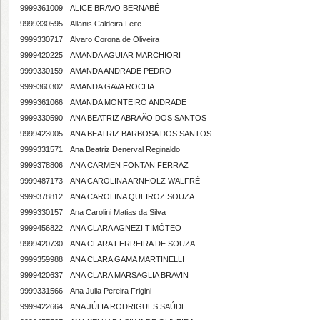
9999361009
ALICE BRAVO BERNABÉ
9999330595
Allanis Caldeira Leite
9999330717
Alvaro Corona de Oliveira
9999420225
AMANDA AGUIAR MARCHIORI
9999330159
AMANDA ANDRADE PEDRO
9999360302
AMANDA GAVA ROCHA
9999361066
AMANDA MONTEIRO ANDRADE
9999330590
ANA BEATRIZ ABRAÃO DOS SANTOS
9999423005
ANA BEATRIZ BARBOSA DOS SANTOS
9999331571
Ana Beatriz Denerval Reginaldo
9999378806
ANA CARMEN FONTAN FERRAZ
9999487173
ANA CAROLINA ARNHOLZ WALFRÉ
9999378812
ANA CAROLINA QUEIROZ SOUZA
9999330157
Ana Carolini Matias da Silva
9999456822
ANA CLARA AGNEZI TIMÓTEO
9999420730
ANA CLARA FERREIRA DE SOUZA
9999359988
ANA CLARA GAMA MARTINELLI
9999420637
ANA CLARA MARSAGLIA BRAVIN
9999331566
Ana Julia Pereira Frigini
9999422664
ANA JÚLIA RODRIGUES SAÚDE