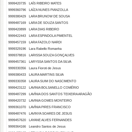
9999420735
LAÍS RIBEIRO MATES
9999360796
LAÍZA NUNES PIANZOLLA
9999380429
LARA BRUNOW DE SOUSA
9999487169
LARA DE SOUZA SANTOS
9999420899
LARA DIAS RIBEIRO
9999422443
LARA ESPINDOLA PIMENTEL
9999457159
LARA FAZOLO NARDI
9999329196
Lara Rabello Romanha
9999378816
LARISSA SOUZA GONÇALVES
9999457361
LARYSSA SANTOS DA SILVA
9999330356
Laura Fioroti de Jesus
9999380433
LAURA MARTINS SILVA
9999330358
LAURA SUIM DO NASCIMENTO
9999423122
LAVINIA BOLSANELLO COMÉRIO
9999487299
LAVÍNIA DOS SANTOS TEIXEIRA ARAGÃO
9999420732
LAVINIA GOMES MONTEIRO
9999361070
LAVÍNIA PIRES FRANCISCO
9999487476
LAVINYA SOARES DE JESUS
9999457620
LAYANE ALVES FERNANDES
9999364166
Leandro Santos de Jesus