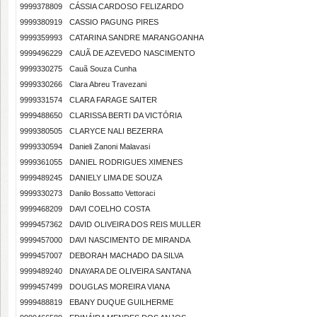
9999378809
CÁSSIA CARDOSO FELIZARDO
9999380919
CASSIO PAGUNG PIRES
9999359993
CATARINA SANDRE MARANGOANHA
9999496229
CAUÃ DE AZEVEDO NASCIMENTO
9999330275
Cauã Souza Cunha
9999330266
Clara Abreu Travezani
9999331574
CLARA FARAGE SAITER
9999488650
CLARISSA BERTI DA VICTÓRIA
9999380505
CLARYCE NALI BEZERRA
9999330594
Danieli Zanoni Malavasi
9999361055
DANIEL RODRIGUES XIMENES
9999489245
DANIELY LIMA DE SOUZA
9999330273
Danilo Bossatto Vettoraci
9999468209
DAVI COELHO COSTA
9999457362
DAVID OLIVEIRA DOS REIS MULLER
9999457000
DAVI NASCIMENTO DE MIRANDA
9999457007
DEBORAH MACHADO DA SILVA
9999489240
DNAYARA DE OLIVEIRA SANTANA
9999457499
DOUGLAS MOREIRA VIANA
9999488819
EBANY DUQUE GUILHERME