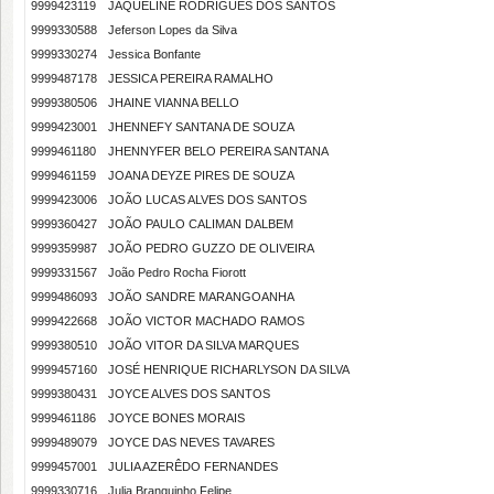
9999423119
JAQUELINE RODRIGUES DOS SANTOS
9999330588
Jeferson Lopes da Silva
9999330274
Jessica Bonfante
9999487178
JESSICA PEREIRA RAMALHO
9999380506
JHAINE VIANNA BELLO
9999423001
JHENNEFY SANTANA DE SOUZA
9999461180
JHENNYFER BELO PEREIRA SANTANA
9999461159
JOANA DEYZE PIRES DE SOUZA
9999423006
JOÃO LUCAS ALVES DOS SANTOS
9999360427
JOÃO PAULO CALIMAN DALBEM
9999359987
JOÃO PEDRO GUZZO DE OLIVEIRA
9999331567
João Pedro Rocha Fiorott
9999486093
JOÃO SANDRE MARANGOANHA
9999422668
JOÃO VICTOR MACHADO RAMOS
9999380510
JOÃO VITOR DA SILVA MARQUES
9999457160
JOSÉ HENRIQUE RICHARLYSON DA SILVA
9999380431
JOYCE ALVES DOS SANTOS
9999461186
JOYCE BONES MORAIS
9999489079
JOYCE DAS NEVES TAVARES
9999457001
JULIA AZERÊDO FERNANDES
9999330716
Julia Branquinho Felipe