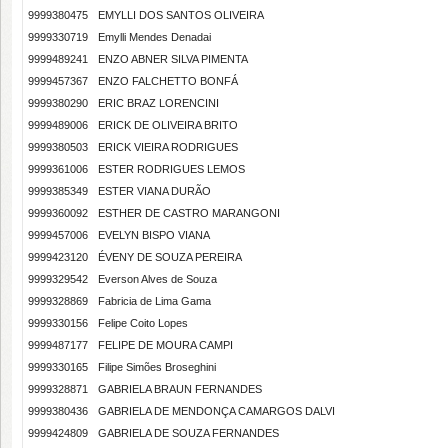
9999380475
EMYLLI DOS SANTOS OLIVEIRA
9999330719
Emylli Mendes Denadai
9999489241
ENZO ABNER SILVA PIMENTA
9999457367
ENZO FALCHETTO BONFÁ
9999380290
ERIC BRAZ LORENCINI
9999489006
ERICK DE OLIVEIRA BRITO
9999380503
ERICK VIEIRA RODRIGUES
9999361006
ESTER RODRIGUES LEMOS
9999385349
ESTER VIANA DURÃO
9999360092
ESTHER DE CASTRO MARANGONI
9999457006
EVELYN BISPO VIANA
9999423120
ÉVENY DE SOUZA PEREIRA
9999329542
Everson Alves de Souza
9999328869
Fabricia de Lima Gama
9999330156
Felipe Coito Lopes
9999487177
FELIPE DE MOURA CAMPI
9999330165
Filipe Simões Broseghini
9999328871
GABRIELA BRAUN FERNANDES
9999380436
GABRIELA DE MENDONÇA CAMARGOS DALVI
9999424809
GABRIELA DE SOUZA FERNANDES