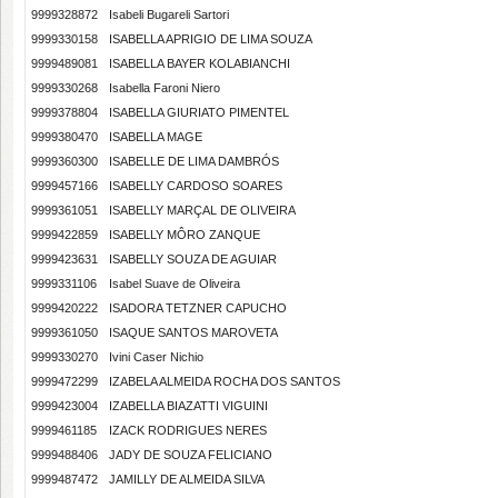
9999328872
Isabeli Bugareli Sartori
9999330158
ISABELLA APRIGIO DE LIMA SOUZA
9999489081
ISABELLA BAYER KOLABIANCHI
9999330268
Isabella Faroni Niero
9999378804
ISABELLA GIURIATO PIMENTEL
9999380470
ISABELLA MAGE
9999360300
ISABELLE DE LIMA DAMBRÓS
9999457166
ISABELLY CARDOSO SOARES
9999361051
ISABELLY MARÇAL DE OLIVEIRA
9999422859
ISABELLY MÔRO ZANQUE
9999423631
ISABELLY SOUZA DE AGUIAR
9999331106
Isabel Suave de Oliveira
9999420222
ISADORA TETZNER CAPUCHO
9999361050
ISAQUE SANTOS MAROVETA
9999330270
Ivini Caser Nichio
9999472299
IZABELA ALMEIDA ROCHA DOS SANTOS
9999423004
IZABELLA BIAZATTI VIGUINI
9999461185
IZACK RODRIGUES NERES
9999488406
JADY DE SOUZA FELICIANO
9999487472
JAMILLY DE ALMEIDA SILVA