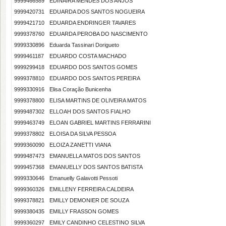
9999466589
EDINÁIRA MENDES DOS ANJOS
9999420731
EDUARDA DOS SANTOS NOGUEIRA
9999421710
EDUARDA ENDRINGER TAVARES
9999378760
EDUARDA PEROBA DO NASCIMENTO
9999330896
Eduarda Tassinari Dorigueto
9999461187
EDUARDO COSTA MACHADO
9999299418
EDUARDO DOS SANTOS GOMES
9999378810
EDUARDO DOS SANTOS PEREIRA
9999330916
Elisa Coração Bunicenha
9999378800
ELISA MARTINS DE OLIVEIRA MATOS
9999487302
ELLOAH DOS SANTOS FIALHO
9999463749
ELOAN GABRIEL MARTINS FERRARINI
9999378802
ELOISA DA SILVA PESSOA
9999360090
ELOIZA ZANETTI VIANA
9999487473
EMANUELLA MATOS DOS SANTOS
9999457368
EMANUELLY DOS SANTOS BATISTA
9999330646
Emanuelly Galavotti Pessoti
9999360326
EMILLENY FERREIRA CALDEIRA
9999378821
EMILLY DEMONIER DE SOUZA
9999380435
EMILLY FRASSON GOMES
9999360297
EMILY CANDINHO CELESTINO SILVA