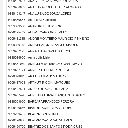
9999457507
ANA KELLY DA SILVA DE OLIVEIRA
9999486092
ANA LUIZA COELHO TERRA GRASSI
9999489247
ANA LUIZA DE SOUZA LOPES
9999330587
Ana Luiza Zampirolli
9999329538
ANANDA DE OLIVEIRA
9999425469
ANDRE CAROBA DE MELO
9999461188
ANDRÉ MONTEIRO MAURICIO PINHEIRO
9999330718
ANNA BEATRIZ SILVARES SIMÕES
9999487175
ANNA JÚLIA CAMPOS TERCI
9999328866
Anna Julia Melo
9999361069
ANNA KLARA NARCISO NASCIMENTO
9999487171
ANNELISE HELMER ROCHA
9999378811
ARIELLY MARTINS LUCAS
9999457008
ARTHUR RIGONI MARQUES
9999457501
ARTUR DE MACEDO FARIA
9999487478
AURENITA LUIZA FRANÇA DOS SANTOS
9999359986
BÁRBARA PRAXEDES PEREIRA
9999420636
BEATRIZ BONFÁ DA VITÓRIA
9999299402
BEATRIZ BRUNORO
9999420630
BEATRIZ CAVERZAN SOARES
9999420729
BEATRIZ DOS SANTOS RODRIGUES