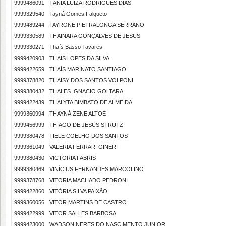
9999486091
TÂNIA LUIZA RODRIGUES DIAS
9999329540
Tayná Gomes Falqueto
9999489244
TAYRONE PIETRALONGA SERRANO
9999330589
THAINARA GONÇALVES DE JESUS
9999330271
Thaís Basso Tavares
9999420903
THAIS LOPES DA SILVA
9999422659
THAÍS MARINATO SANTIAGO
9999378820
THAISY DOS SANTOS VOLPONI
9999380432
THALES IGNACIO GOLTARA
9999422439
THALYTA BIMBATO DE ALMEIDA
9999360994
THAYNÁ ZENE ALTOÉ
9999456999
THIAGO DE JESUS STRUTZ
9999380478
TIELE COELHO DOS SANTOS
9999361049
VALERIA FERRARI GINERI
9999380430
VICTORIA FABRIS
9999380469
VINÍCIUS FERNANDES MARCOLINO
9999378768
VITORIA MACHADO PEDRONI
9999422860
VITÓRIA SILVA PAIXÃO
9999360056
VITOR MARTINS DE CASTRO
9999422999
VITOR SALLES BARBOSA
9999423000
WADSON NERES DO NASCIMENTO JUNIOR