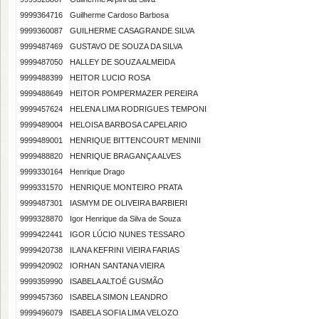
9999364716
Guilherme Cardoso Barbosa
9999360087
GUILHERME CASAGRANDE SILVA
9999487469
GUSTAVO DE SOUZA DA SILVA
9999487050
HALLEY DE SOUZA ALMEIDA
9999488399
HEITOR LUCIO ROSA
9999488649
HEITOR POMPERMAZER PEREIRA
9999457624
HELENA LIMA RODRIGUES TEMPONI
9999489004
HELOISA BARBOSA CAPELARIO
9999489001
HENRIQUE BITTENCOURT MENINII
9999488820
HENRIQUE BRAGANÇA ALVES
9999330164
Henrique Drago
9999331570
HENRIQUE MONTEIRO PRATA
9999487301
IASMYM DE OLIVEIRA BARBIERI
9999328870
Igor Henrique da Silva de Souza
9999422441
IGOR LÚCIO NUNES TESSARO
9999420738
ILANA KEFRINI VIEIRA FARIAS
9999420902
IORHAN SANTANA VIEIRA
9999359990
ISABELA ALTOÉ GUSMÃO
9999457360
ISABELA SIMON LEANDRO
9999496079
ISABELA SOFIA LIMA VELOZO