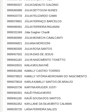
9999360327
JULIA DADALTO GALDINO
9999360988
JULIA DETTOGNI NUNES
9999420733
JULIA FELIZARDO GAMA
9999378801
JÚLIA FERRAÇO BARCELOS
9999489391
JÚLIA FERREIRA PAGANINI
9999331569
Júlia Gaigher Charilli
9999360990
JÚLIA MONECHI CAVALCANTI
9999456821
JULIANA MOROZINI
9999360305
JULIA ROSA SANTOS
9999457502
JULYA DIAS DE JESUS
9999461183
JULYA NASCIMENTO TONETTO
9999420631
KAILA MOLINA FAÉ
9999361068
KAMILLY CASTRO TORRES
9999378823
KAMILLY VITÓRIA MORONARI DO NASCIMENTO .
9999378818
KARLA KAMILLY SANTOS DE ARAUJO
9999420736
KARYNA KRUGER JUSTI
9999360301
KAUÃ FRAGA MORO
9999461160
KAUÃ SOUSA DOS SANTOS
9999361052
KAYLLANE DA SILVA BRITO CALIMAN
9999330720
LAÍSA FERREIRA SALLES