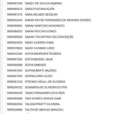
9999487300
SANDY DE SOUZA SAMPAIO
9999460213
SARA FONTANA KLEIN
9999487176
SARA HELMER SESQUIN
9999422442
SARAH KEYSE FERNANDES DE MORAES SOEIRO
9999359991
SARAH MARTINS HONORATO
9999380920
SARAH ROCHA GOMES
9999380929
SARAH TOLENTINO DA CONCEIÇÃO
9999423003
SAVIO GUERINI GAVA
9999378819
SAVIO GUSMAO LIRIO
9999422440
SOFIA ANDREATA TEIXEIRA
9999457504
SOFIA BENDEL SILVA
9999360989
SOFIA XIMENES
9999457364
SOPHIA BERTI VALÉRIO
9999457004
SOPHIA LIRIO GUZO
9999457163
STEFANY KRULL DE OLIVEIRA
9999299752
SUNAMITA DE OLIVEIRA DUTRA
9999360429
TAINÁ FERNANDES DOS REIS
9999489390
TAIS GOMES GRASSI GAVA
9999360304
TALISSA PRATTI OLIVEIRA
9999328868
TALITA DE VARGAS MANZOLI