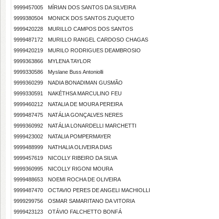
9999457005
MÍRIAN DOS SANTOS DA SILVEIRA
9999380504
MONICK DOS SANTOS ZUQUETO
9999420228
MURILLO CAMPOS DOS SANTOS
9999487172
MURILLO RANGEL CARDOSO CHAGAS
9999420219
MURILO RODRIGUES DEAMBROSIO
9999363866
MYLENA TAYLOR
9999330586
Myslane Buss Antoniolli
9999360299
NADIA BONADIMAN GUSMÃO
9999330591
NAKÉTHSA MARCULINO FEU
9999460212
NATALIA DE MOURA PEREIRA
9999487475
NATÁLIA GONÇALVES NERES
9999360992
NATÁLIA LONARDELLI MARCHETTI
9999423002
NATALIA POMPERMAYER
9999488999
NATHALIA OLIVEIRA DIAS
9999457619
NICOLLY RIBEIRO DA SILVA
9999360995
NICOLLY RIGONI MOURA
9999488653
NOEMI ROCHA DE OLIVEIRA
9999487470
OCTAVIO PERES DE ANGELI MACHIOLLI
9999299756
OSMAR SAMARITANO DA VITORIA
9999423123
OTÁVIO FALCHETTO BONFÁ