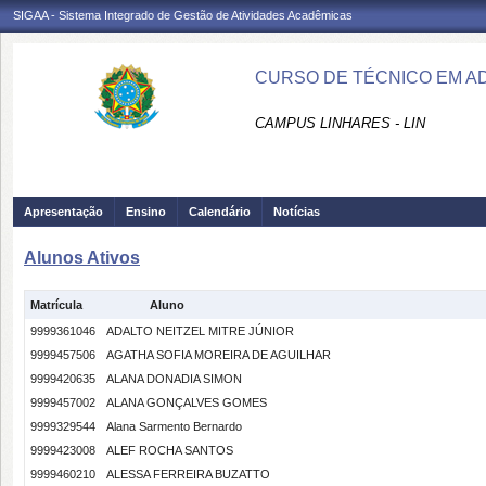
SIGAA - Sistema Integrado de Gestão de Atividades Acadêmicas
CURSO DE TÉCNICO EM AD
CAMPUS LINHARES - LIN
Apresentação
Ensino
Calendário
Notícias
Alunos Ativos
Matrícula
Aluno
9999361046
ADALTO NEITZEL MITRE JÚNIOR
9999457506
AGATHA SOFIA MOREIRA DE AGUILHAR
9999420635
ALANA DONADIA SIMON
9999457002
ALANA GONÇALVES GOMES
9999329544
Alana Sarmento Bernardo
9999423008
ALEF ROCHA SANTOS
9999460210
ALESSA FERREIRA BUZATTO