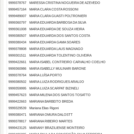
9999378767
MARESSA CRISTINA NOGUEIRA DE AZEVEDO
9999457164
MARIA CLARA COSTA ROSSONI
9999489007
MARIA CLARA GUASTI POLTRONIERI
9999360797
MARIA EDUARDA BARBOSA DA SILVA
9999361008
MARIA EDUARDA DE SOUZA VIEIRA
9999380507
MARIA EDUARDA DOS SANTOS COSTA
9999380434
MARIA EDUARDA GAMA SOARES
9999378808
MARIA EDUARDA LAUS MAGNAGO
9999301511
MARIA EDUARDA TOLENTINO OLIVEIRA
9999422661
MARIA ISABEL CONTREIRO CARVALHO COELHO
9999360986
MARIA ISABELLY MULINARI BARONE
9999378764
MARIA LUÍSA PORTO
9999380502
MARIA LUIZA RODRIGUES ARAUJO
9999359995
MARIA LUIZA SCARPAT BIZINELI
9999457623
MARIA MILENA DOS SANTOS TOSATTO
9999422663
MARIANA BARBEITO BREDA
9999329539
Mariana Elias Rigoni
9999380471
MARIANA OMURA DALOSTT
9999378817
MARIANA RIBEIRO MARTES
9999423125
MARIANY BRAZILIENSE MONTEIRO