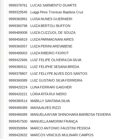
9999378761
LUCAS SARMENTO DUARTE
9999329545
Luiggi Pires Trevisan Baptista Cruz
9999360991
LUISA NUNES GUERNIERI
9999360798
LUIZA BERTOLI BUFFON
9999489008
LUIZA CUZZUOL DE SOUZA
9999456819
LUIZA PARMAGNANI AIRES
9999360057
LUIZA PERINI AREVABENE
9999489003
LUIZA RIBEIRO FIOROT
9999422666
LUIZ FELIPE OLIVEIRA DA SILVA
9999380511
LUIZ FELIPHE SESANA BREDA
9999378807
LUIZ FELLYPE ALVES DOS SANTOS
9999360089
LUIZ GUSTAVO SILVA FERREIRA
9999420224
LUNA FERRARI GAIGHER
9999420221
LÚRIA RITA RUI NIERO
9999380514
MABILLY SANTANA SILVA
9999489389
MAISA ALVES RIZZI
9999486089
MANUELA AYUMI SHINOHARA BARBOSA TEIXEIRA
9999457500
MANUELLA AMORIM FRANÇA
9999359994
MARCO ANTONIO FAUSTINI PESSOA
9999420632
MARCOS VINICIUS MULINARI CAMPOS