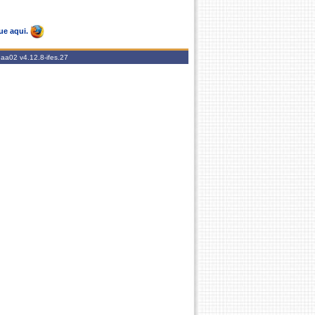
ue aqui.
igaa02
v4.12.8-ifes.27