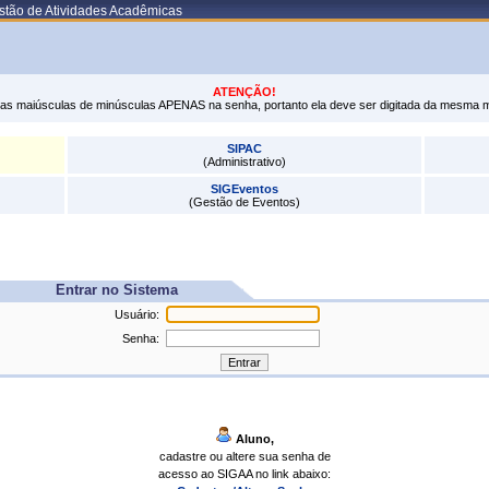
stão de Atividades Acadêmicas
ATENÇÃO!
tras maiúsculas de minúsculas APENAS na senha, portanto ela deve ser digitada da mesma 
SIPAC
(Administrativo)
SIGEventos
(Gestão de Eventos)
Entrar no Sistema
Usuário:
Senha:
Aluno,
cadastre ou altere sua senha de
acesso ao SIGAA no link abaixo: