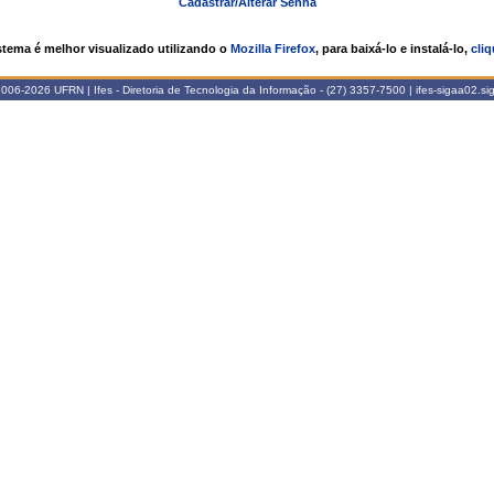
Cadastrar/Alterar Senha
stema é melhor visualizado utilizando o
Mozilla Firefox
, para baixá-lo e instalá-lo,
cliq
06-2026 UFRN | Ifes - Diretoria de Tecnologia da Informação - (27) 3357-7500 | ifes-sigaa02.s