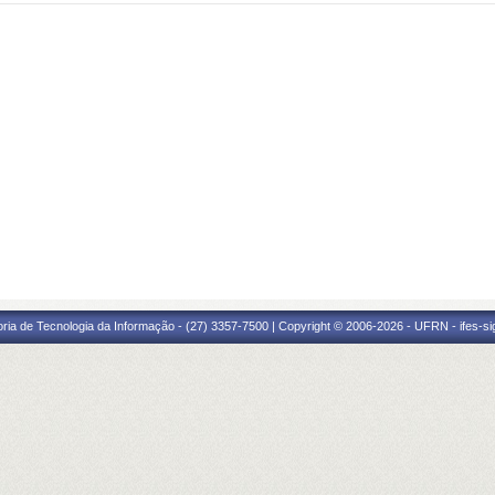
oria de Tecnologia da Informação - (27) 3357-7500 | Copyright © 2006-2026 - UFRN - ifes-s