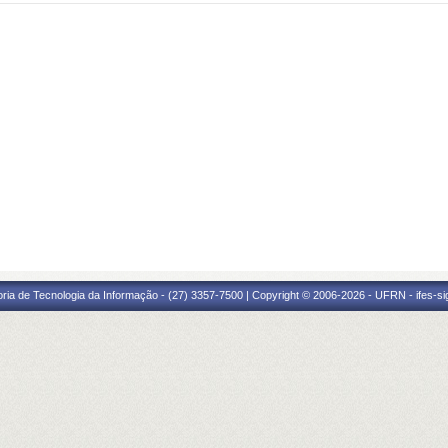
oria de Tecnologia da Informação - (27) 3357-7500 | Copyright © 2006-2026 - UFRN - ifes-s