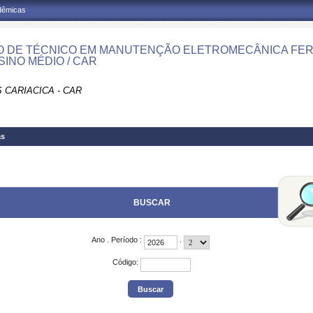
adêmicas
 DE TÉCNICO EM MANUTENÇÃO ELETROMECÂNICA FER
SINO MÉDIO / CAR
 CARIACICA - CAR
as
BUSCAR
Ano
.
Período
:
.
Código
: