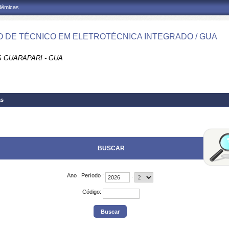
adêmicas
 DE TÉCNICO EM ELETROTÉCNICA INTEGRADO / GUA
 GUARAPARI - GUA
as
BUSCAR
Ano
.
Período
:
.
Código
: