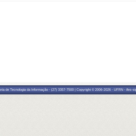
oria de Tecnologia da Informação - (27) 3357-7500 | Copyright © 2006-2026 - UFRN - ifes-s