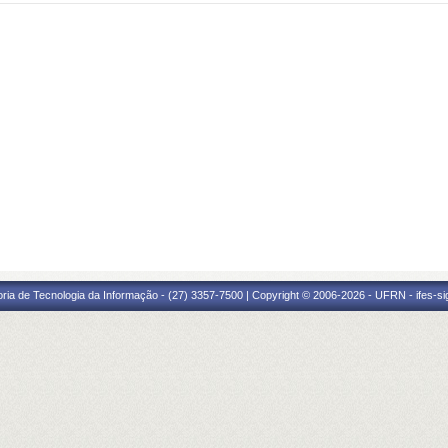
oria de Tecnologia da Informação - (27) 3357-7500 | Copyright © 2006-2026 - UFRN - ifes-s