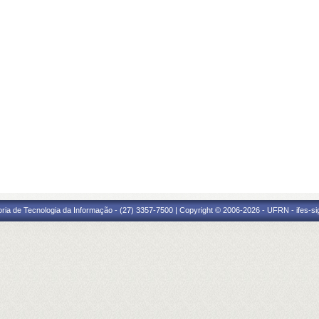
oria de Tecnologia da Informação - (27) 3357-7500 | Copyright © 2006-2026 - UFRN - ifes-s