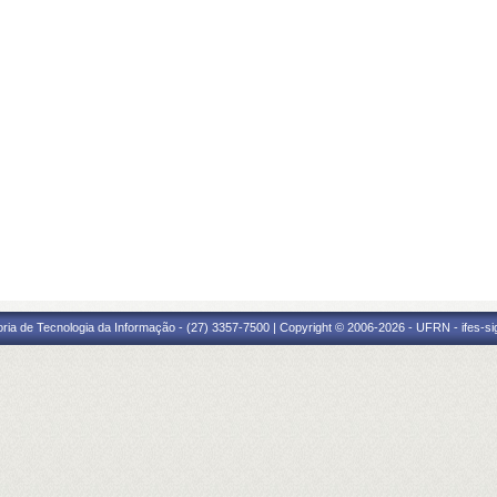
oria de Tecnologia da Informação - (27) 3357-7500 | Copyright © 2006-2026 - UFRN - ifes-s