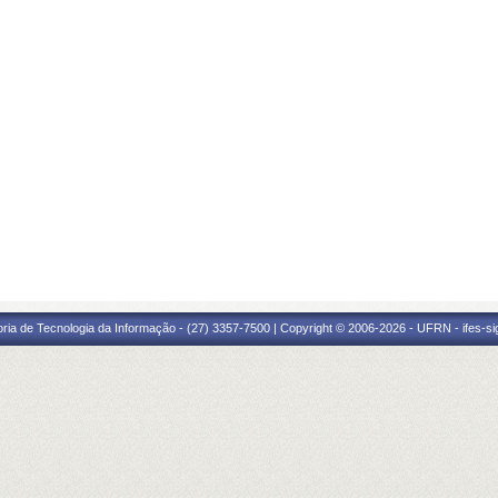
oria de Tecnologia da Informação - (27) 3357-7500 | Copyright © 2006-2026 - UFRN - ifes-s