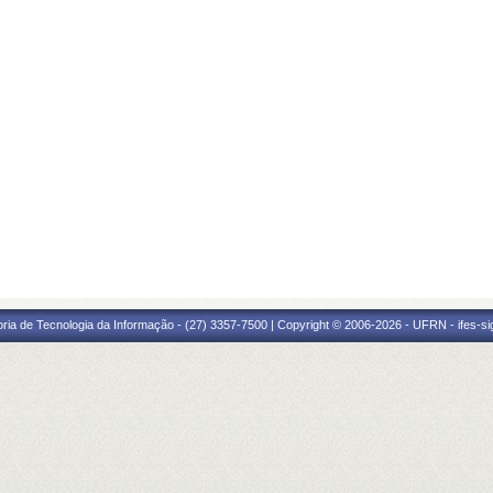
oria de Tecnologia da Informação - (27) 3357-7500 | Copyright © 2006-2026 - UFRN - ifes-s