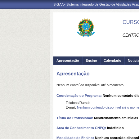
SIGAA - Sistema Integrado de Gestão de Atividades Ac
CURSO
CENTRO
Apresentação
Ensino
Calendário
Notíci
Apresentação
Nenhum conteúdo disponível até o momento
Coordenação do Programa:
Nenhum conteúdo dis
Telefone/Ramal:
E-mail:
Nenhum conteúdo disponível até o mome
Título do Profissional:
Minitreinamento em Mídias
Área de Conhecimento CNPQ:
Indefinido
Modalidade de Ensino:
Nenhum conteúdo disponí