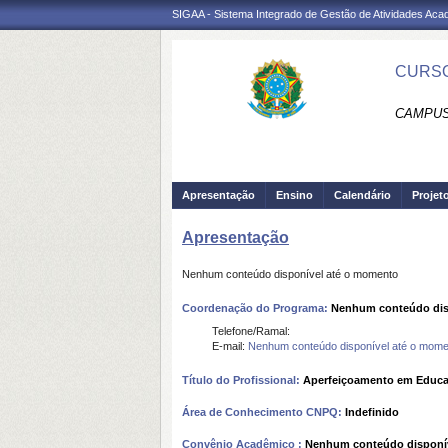
SIGAA - Sistema Integrado de Gestão de Atividades Ac
CURSO
CAMPUS
Apresentação
Ensino
Calendário
Projet
Apresentação
Nenhum conteúdo disponível até o momento
Coordenação do Programa:
Nenhum conteúdo dis
Telefone/Ramal:
E-mail:
Nenhum conteúdo disponível até o mome
Título do Profissional:
Aperfeiçoamento em Educa
Área de Conhecimento CNPQ:
Indefinido
Convênio Acadêmico :
Nenhum conteúdo disponí