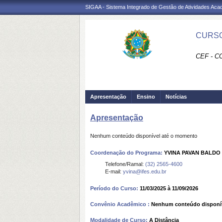
SIGAA - Sistema Integrado de Gestão de Atividades Ac
CURSO
CEF - 
Apresentação
Ensino
Notícias
Apresentação
Nenhum conteúdo disponível até o momento
Coordenação do Programa:
YVINA PAVAN BALDO
Telefone/Ramal:
(32) 2565-4600
E-mail:
yvina@ifes.edu.br
Período do Curso:
11/03/2025 à 11/09/2026
Convênio Acadêmico :
Nenhum conteúdo disponí
Modalidade de Curso:
A Distância