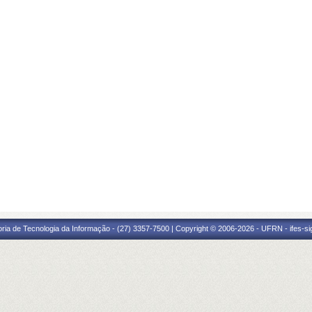
oria de Tecnologia da Informação - (27) 3357-7500 | Copyright © 2006-2026 - UFRN - ifes-s