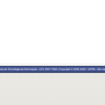
oria de Tecnologia da Informação - (27) 3357-7500 | Copyright © 2006-2026 - UFRN - ifes-s