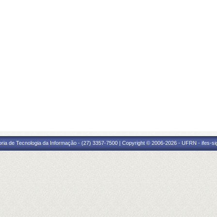
oria de Tecnologia da Informação - (27) 3357-7500 | Copyright © 2006-2026 - UFRN - ifes-s