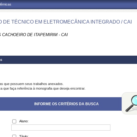
adêmicas
 DE TÉCNICO EM ELETROMECÂNICA INTEGRADO / CAI
 CACHOEIRO DE ITAPEMIRIM - CAI
as
ias que possuem seus trabalhos anexados.
ca que faça referência à monografia que deseja encontrar.
INFORME OS CRITÉRIOS DA BUSCA
Aluno:
Título: