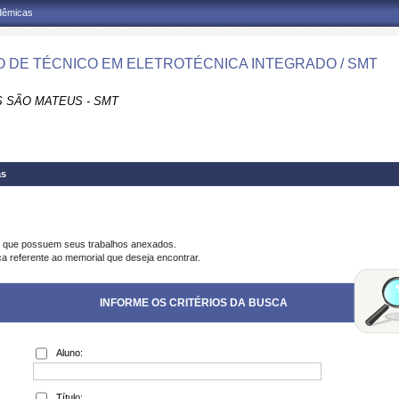
adêmicas
 DE TÉCNICO EM ELETROTÉCNICA INTEGRADO / SMT
 SÃO MATEUS - SMT
as
s que possuem seus trabalhos anexados.
ca referente ao memorial que deseja encontrar.
INFORME OS CRITÉRIOS DA BUSCA
Aluno:
Título: