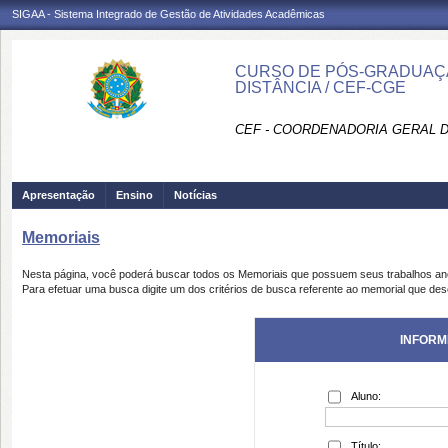
SIGAA - Sistema Integrado de Gestão de Atividades Acadêmicas
CURSO DE PÓS-GRADUAÇÃ
DISTÂNCIA / CEF-CGE
CEF - COORDENADORIA GERAL D
Apresentação
Ensino
Notícias
Memoriais
Nesta página, você poderá buscar todos os Memoriais que possuem seus trabalhos a
Para efetuar uma busca digite um dos critérios de busca referente ao memorial que des
INFORM
Aluno:
Título: