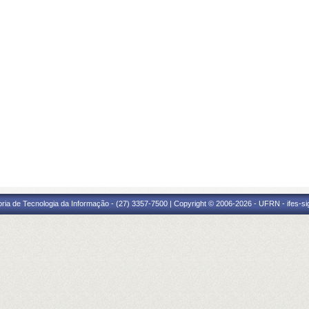
oria de Tecnologia da Informação - (27) 3357-7500 | Copyright © 2006-2026 - UFRN - ifes-s