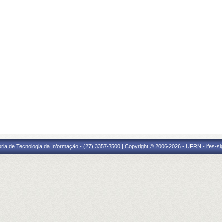
oria de Tecnologia da Informação - (27) 3357-7500 | Copyright © 2006-2026 - UFRN - ifes-s