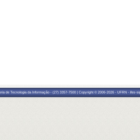
oria de Tecnologia da Informação - (27) 3357-7500 | Copyright © 2006-2026 - UFRN - ifes-s