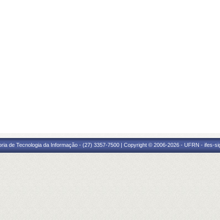
oria de Tecnologia da Informação - (27) 3357-7500 | Copyright © 2006-2026 - UFRN - ifes-s