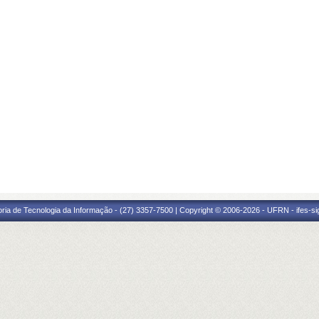
oria de Tecnologia da Informação - (27) 3357-7500 | Copyright © 2006-2026 - UFRN - ifes-s