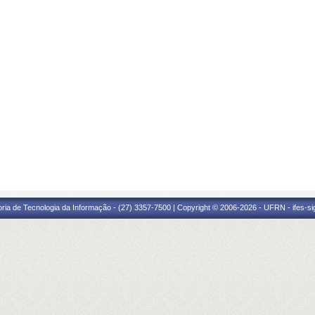
oria de Tecnologia da Informação - (27) 3357-7500 | Copyright © 2006-2026 - UFRN - ifes-s