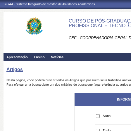
SIGAA - Sistema Integrado de Gestão de Atividades Acadêmicas
CURSO DE PÓS-GRADUAÇÃ
PROFISSIONAL E TECNOLÓ
CEF - COORDENADORIA GERAL D
Apresentação
Ensino
Notícias
Artigos
Nesta página, você poderá buscar todos os Artigos que possuem seus trabalhos anex
Para efetuar uma busca digite um dos critérios de busca que faça referência ao artigo 
INFORM
Aluno:
Título: