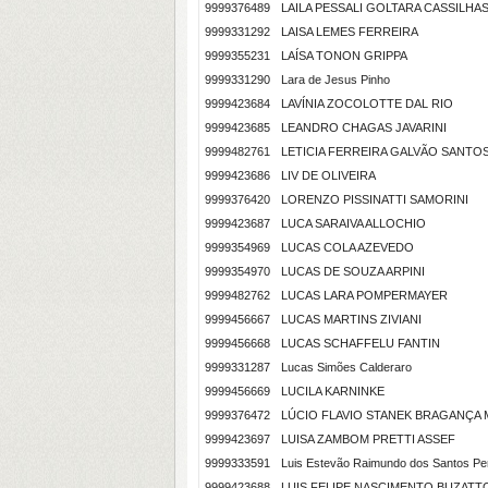
9999376489
LAILA PESSALI GOLTARA CASSILHA
9999331292
LAISA LEMES FERREIRA
9999355231
LAÍSA TONON GRIPPA
9999331290
Lara de Jesus Pinho
9999423684
LAVÍNIA ZOCOLOTTE DAL RIO
9999423685
LEANDRO CHAGAS JAVARINI
9999482761
LETICIA FERREIRA GALVÃO SANTO
9999423686
LIV DE OLIVEIRA
9999376420
LORENZO PISSINATTI SAMORINI
9999423687
LUCA SARAIVA ALLOCHIO
9999354969
LUCAS COLA AZEVEDO
9999354970
LUCAS DE SOUZA ARPINI
9999482762
LUCAS LARA POMPERMAYER
9999456667
LUCAS MARTINS ZIVIANI
9999456668
LUCAS SCHAFFELU FANTIN
9999331287
Lucas Simões Calderaro
9999456669
LUCILA KARNINKE
9999376472
LÚCIO FLAVIO STANEK BRAGANÇA 
9999423697
LUISA ZAMBOM PRETTI ASSEF
9999333591
Luis Estevão Raimundo dos Santos Per
9999423688
LUIS FELIPE NASCIMENTO BUZATT