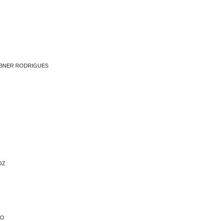
IBNER RODRIGUES
OZ
HO