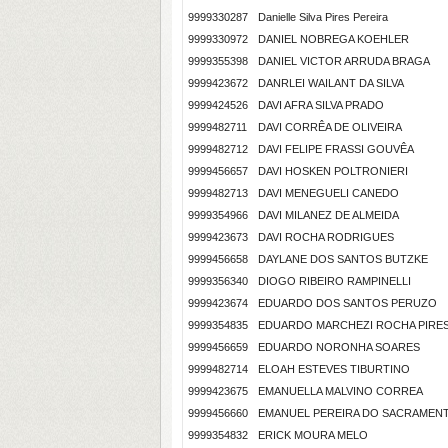
9999330287
Danielle Silva Pires Pereira
9999330972
DANIEL NOBREGA KOEHLER
9999355398
DANIEL VICTOR ARRUDA BRAGA
9999423672
DANRLEI WAILANT DA SILVA
9999424526
DAVI AFRA SILVA PRADO
9999482711
DAVI CORRÊA DE OLIVEIRA
9999482712
DAVI FELIPE FRASSI GOUVÊA
9999456657
DAVI HOSKEN POLTRONIERI
9999482713
DAVI MENEGUELI CANEDO
9999354966
DAVI MILANEZ DE ALMEIDA
9999423673
DAVI ROCHA RODRIGUES
9999456658
DAYLANE DOS SANTOS BUTZKE
9999356340
DIOGO RIBEIRO RAMPINELLI
9999423674
EDUARDO DOS SANTOS PERUZO
9999354835
EDUARDO MARCHEZI ROCHA PIRE
9999456659
EDUARDO NORONHA SOARES
9999482714
ELOAH ESTEVES TIBURTINO
9999423675
EMANUELLA MALVINO CORREA
9999456660
EMANUEL PEREIRA DO SACRAMEN
9999354832
ERICK MOURA MELO