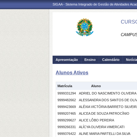
SIGAA - Sistema Integrado de Gestão de Atividades Ac
CURSO
CAMPUS
Apresentação
Ensino
Calendário
Notíci
Alunos Ativos
Matrícula
Aluno
9999331294
ADRIEL DO NASCIMENTO OLIVEIRA
9999482662
ALESSANDRA DOS SANTOS DE OLI
9999423669
ALÉXIA VICTÓRIA BARRETO SILVEIR
9999207465
ALICEA DE SOUZA PATROCÍNIO
9999299627
ALICE LÔBO PEREIRA
9999266331
ALÍCYA OLIVEIRA VIMERCATI
9999376422
ALINE MARIA PARTELLI DA SILVA