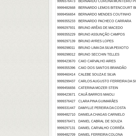
9999376473
BERNARDO CORONA MONTEIRO PIN
9999482668
BERNARDO LEMOS BITENCOURT B
9999456654
BERNARDO MENDES COUTINHO
9999355233
BERNARDO PACHECO CARRARA
9999297931
BRUNO ARÊAS DE MACEDO
9999355229
BRUNO ASSUNÇÃO CAMPOS
9999297139
BRUNO AYRES LOPES
9999298011
BRUNO LIMA DA SILVA PEIXOTO
9999298012
BRUNO SECCHIN TELLES
9999423670
CAIO CARVALHO AIRES
9999355396
CAIO DOS SANTOS BRANDÃO
9999460414
CALEBE SOUZA E SILVA
9999299437
CARLOS AUGUSTO FERREIRA DA SI
9999456656
CATERINA MOZER STEIN
9999423671
CAUÃ BARROS MAIOLI
9999376427
CLARA PINA GUIMARÃES
9999331447
DAMYLLE PEREIRA DA COSTA
9999482710
DANIELA CHAGAS CARNIELO
9999376471
DANIEL CABRAL DE SOUZA
9999297131
DANIEL CARVALHO CORRÊA
9999482709
DANIEL FERREIRA COLONA