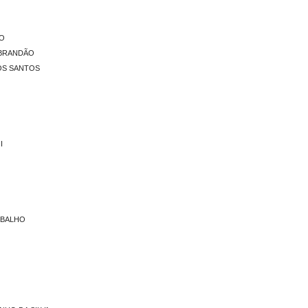
IO
 BRANDÃO
OS SANTOS
I
RBALHO