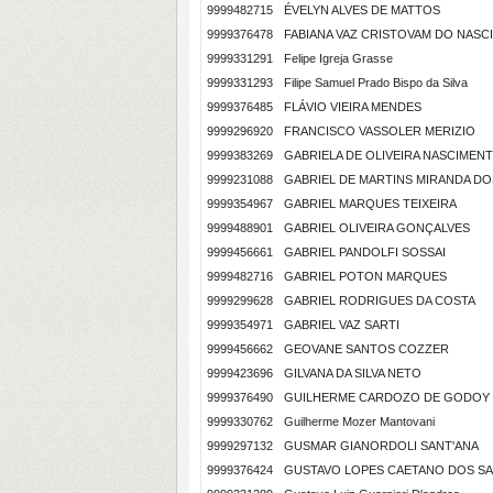
9999482715
ÉVELYN ALVES DE MATTOS
9999376478
FABIANA VAZ CRISTOVAM DO NAS
9999331291
Felipe Igreja Grasse
9999331293
Filipe Samuel Prado Bispo da Silva
9999376485
FLÁVIO VIEIRA MENDES
9999296920
FRANCISCO VASSOLER MERIZIO
9999383269
GABRIELA DE OLIVEIRA NASCIMEN
9999231088
GABRIEL DE MARTINS MIRANDA D
9999354967
GABRIEL MARQUES TEIXEIRA
9999488901
GABRIEL OLIVEIRA GONÇALVES
9999456661
GABRIEL PANDOLFI SOSSAI
9999482716
GABRIEL POTON MARQUES
9999299628
GABRIEL RODRIGUES DA COSTA
9999354971
GABRIEL VAZ SARTI
9999456662
GEOVANE SANTOS COZZER
9999423696
GILVANA DA SILVA NETO
9999376490
GUILHERME CARDOZO DE GODOY
9999330762
Guilherme Mozer Mantovani
9999297132
GUSMAR GIANORDOLI SANT'ANA
9999376424
GUSTAVO LOPES CAETANO DOS S