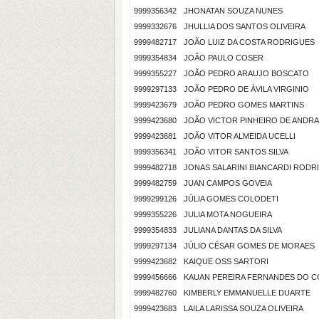
9999356342
JHONATAN SOUZA NUNES
9999332676
JHULLIA DOS SANTOS OLIVEIRA
9999482717
JOÃO LUIZ DA COSTA RODRIGUES
9999354834
JOÃO PAULO COSER
9999355227
JOÃO PEDRO ARAUJO BOSCATO
9999297133
JOÃO PEDRO DE ÁVILA VIRGINIO
9999423679
JOÃO PEDRO GOMES MARTINS
9999423680
JOÃO VICTOR PINHEIRO DE ANDR
9999423681
JOÃO VITOR ALMEIDA UCELLI
9999356341
JOÃO VITOR SANTOS SILVA
9999482718
JONAS SALARINI BIANCARDI RODR
9999482759
JUAN CAMPOS GOVEIA
9999299126
JÚLIA GOMES COLODETI
9999355226
JULIA MOTA NOGUEIRA
9999354833
JULIANA DANTAS DA SILVA
9999297134
JÚLIO CÉSAR GOMES DE MORAES
9999423682
KAIQUE OSS SARTORI
9999456666
KAUAN PEREIRA FERNANDES DO 
9999482760
KIMBERLY EMMANUELLE DUARTE
9999423683
LAILA LARISSA SOUZA OLIVEIRA