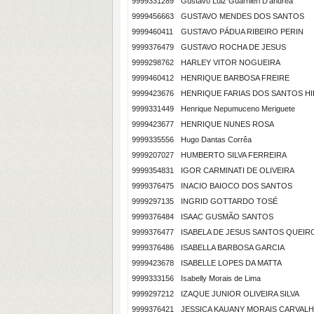
9999331289
Gustavo Luiz Guarnieri D'andrea
9999456663
GUSTAVO MENDES DOS SANTOS
9999460411
GUSTAVO PÁDUA RIBEIRO PERIN
9999376479
GUSTAVO ROCHA DE JESUS
9999298762
HARLEY VITOR NOGUEIRA
9999460412
HENRIQUE BARBOSA FREIRE
9999423676
HENRIQUE FARIAS DOS SANTOS H
9999331449
Henrique Nepumuceno Meriguete
9999423677
HENRIQUE NUNES ROSA
9999335556
Hugo Dantas Corrêa
9999207027
HUMBERTO SILVA FERREIRA
9999354831
IGOR CARMINATI DE OLIVEIRA
9999376475
INACIO BAIOCO DOS SANTOS
9999297135
INGRID GOTTARDO TOSÉ
9999376484
ISAAC GUSMÃO SANTOS
9999376477
ISABELA DE JESUS SANTOS QUEIR
9999376486
ISABELLA BARBOSA GARCIA
9999423678
ISABELLE LOPES DA MATTA
9999333156
Isabelly Morais de Lima
9999297212
IZAQUE JUNIOR OLIVEIRA SILVA
9999376421
JESSICA KAUANY MORAIS CARVAL