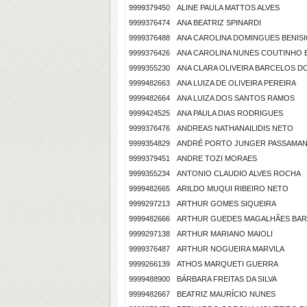
9999379450
ALINE PAULA MATTOS ALVES
9999376474
ANA BEATRIZ SPINARDI
9999376488
ANA CAROLINA DOMINGUES BENIS
9999376426
ANA CAROLINA NUNES COUTINHO
9999355230
ANA CLARA OLIVEIRA BARCELOS D
9999482663
ANA LUIZA DE OLIVEIRA PEREIRA
9999482664
ANA LUIZA DOS SANTOS RAMOS
9999424525
ANA PAULA DIAS RODRIGUES
9999376476
ANDREAS NATHANAILIDIS NETO
9999354829
ANDRÉ PORTO JUNGER PASSAMAN
9999379451
ANDRE TOZI MORAES
9999355234
ANTONIO CLAUDIO ALVES ROCHA
9999482665
ARILDO MUQUI RIBEIRO NETO
9999297213
ARTHUR GOMES SIQUEIRA
9999482666
ARTHUR GUEDES MAGALHÃES BA
9999297138
ARTHUR MARIANO MAIOLI
9999376487
ARTHUR NOGUEIRA MARVILA
9999266139
ATHOS MARQUETI GUERRA
9999488900
BÁRBARA FREITAS DA SILVA
9999482667
BEATRIZ MAURÍCIO NUNES