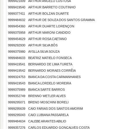
9999421009
ARTHUR ANGELO LUSTOSA
9999419540
ARTHUR BARRETO COUTINHO
9999377411
ARTHUR BOLZAN DUARTE
9999484632
ARTHUR DE SOUZA DOS SANTOS GRAMMA
9999454360
ARTHUR DUARTE LORENÇON
9999375958
ARTHUR MARONI CANDIDO
9999454629
ARTHUR ROSA CAETANO
9999292930
ARTHUR SILVA BÓS
9999375980
AYSLLA SILVA SOUZA
9999484633
BEATRIZ MATIELO FONSECA
9999419541
BERNARDO DE LIMA TURETA
9999419542
BERNARDO MORAES CORRÊIA
9999324753
BIANCA DA COSTA CARMANHANES
9999419543
BIANCA LORDELO MOREIRA
9999375989
BIANCA SARTE BARROS
9999352749
BRENNO WETLER ALVES
9999295071
BRENO MOSCHINI BORELI
9999295639
CAIO FARIAS DOS SANTOS AMORIM
9999295043
CAIO LUBIANA PASSARELA
9999484634
CALEBE ARANTES ABILIO
9999357276
CARLOS EDUARDO GONÇALVES COSTA