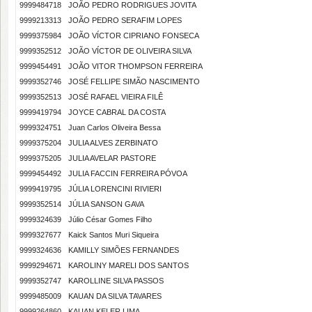
9999484718
JOÃO PEDRO RODRIGUES JOVITA
9999213313
JOÃO PEDRO SERAFIM LOPES
9999375984
JOÃO VÍCTOR CIPRIANO FONSECA
9999352512
JOÃO VÍCTOR DE OLIVEIRA SILVA
9999454491
JOÃO VITOR THOMPSON FERREIRA
9999352746
JOSÉ FELLIPE SIMÃO NASCIMENTO
9999352513
JOSÉ RAFAEL VIEIRA FILÊ
9999419794
JOYCE CABRAL DA COSTA
9999324751
Juan Carlos Oliveira Bessa
9999375204
JULIA ALVES ZERBINATO
9999375205
JULIA AVELAR PASTORE
9999454492
JULIA FACCIN FERREIRA PÓVOA
9999419795
JÚLIA LORENCINI RIVIERI
9999352514
JÚLIA SANSON GAVA
9999324639
Júlio César Gomes Filho
9999327677
Kaick Santos Muri Siqueira
9999324636
KAMILLY SIMÕES FERNANDES
9999294671
KAROLINY MARELI DOS SANTOS
9999352747
KAROLLINE SILVA PASSOS
9999485009
KAUAN DA SILVA TAVARES
9999264860
KAUAN KELER LIMA