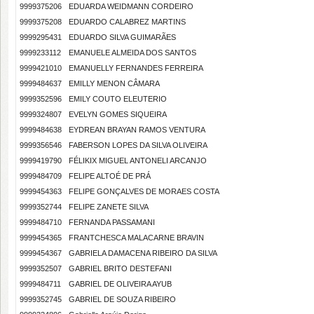
9999375206
EDUARDA WEIDMANN CORDEIRO
9999375208
EDUARDO CALABREZ MARTINS
9999295431
EDUARDO SILVA GUIMARÃES
9999233112
EMANUELE ALMEIDA DOS SANTOS
9999421010
EMANUELLY FERNANDES FERREIRA
9999484637
EMILLY MENON CÂMARA
9999352596
EMILY COUTO ELEUTERIO
9999324807
EVELYN GOMES SIQUEIRA
9999484638
EYDREAN BRAYAN RAMOS VENTURA
9999356546
FABERSON LOPES DA SILVA OLIVEIRA
9999419790
FÉLIKIX MIGUEL ANTONELI ARCANJO
9999484709
FELIPE ALTOÉ DE PRÁ
9999454363
FELIPE GONÇALVES DE MORAES COSTA
9999352744
FELIPE ZANETE SILVA
9999484710
FERNANDA PASSAMANI
9999454365
FRANTCHESCA MALACARNE BRAVIN
9999454367
GABRIELA DAMACENA RIBEIRO DA SILVA
9999352507
GABRIEL BRITO DESTEFANI
9999484711
GABRIEL DE OLIVEIRA AYUB
9999352745
GABRIEL DE SOUZA RIBEIRO