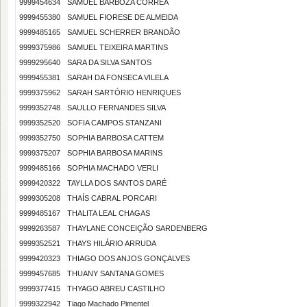
9999454634
SAMUEL BARBOZA CORRÊA
9999455380
SAMUEL FIORESE DE ALMEIDA
9999485165
SAMUEL SCHERRER BRANDÃO
9999375986
SAMUEL TEIXEIRA MARTINS
9999295640
SARA DA SILVA SANTOS
9999455381
SARAH DA FONSECA VILELA
9999375962
SARAH SARTÓRIO HENRIQUES
9999352748
SAULLO FERNANDES SILVA
9999352520
SOFIA CAMPOS STANZANI
9999352750
SOPHIA BARBOSA CATTEM
9999375207
SOPHIA BARBOSA MARINS
9999485166
SOPHIA MACHADO VERLI
9999420322
TAYLLA DOS SANTOS DARÉ
9999305208
THAÍS CABRAL PORCARI
9999485167
THALITA LEAL CHAGAS
9999263587
THAYLANE CONCEIÇÃO SARDENBERG
9999352521
THAYS HILÁRIO ARRUDA
9999420323
THIAGO DOS ANJOS GONÇALVES
9999457685
THUANY SANTANA GOMES
9999377415
THYAGO ABREU CASTILHO
9999322942
Tiago Machado Pimentel