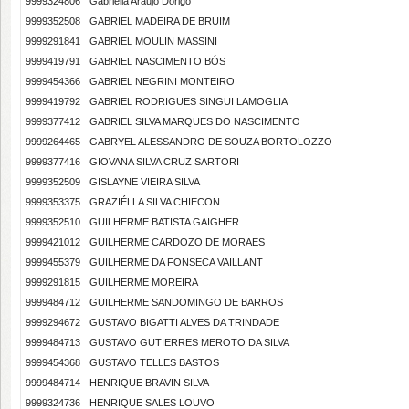
9999324806
Gabriella Araújo Dorigo
9999352508
GABRIEL MADEIRA DE BRUIM
9999291841
GABRIEL MOULIN MASSINI
9999419791
GABRIEL NASCIMENTO BÓS
9999454366
GABRIEL NEGRINI MONTEIRO
9999419792
GABRIEL RODRIGUES SINGUI LAMOGLIA
9999377412
GABRIEL SILVA MARQUES DO NASCIMENTO
9999264465
GABRYEL ALESSANDRO DE SOUZA BORTOLOZZO
9999377416
GIOVANA SILVA CRUZ SARTORI
9999352509
GISLAYNE VIEIRA SILVA
9999353375
GRAZIÉLLA SILVA CHIECON
9999352510
GUILHERME BATISTA GAIGHER
9999421012
GUILHERME CARDOZO DE MORAES
9999455379
GUILHERME DA FONSECA VAILLANT
9999291815
GUILHERME MOREIRA
9999484712
GUILHERME SANDOMINGO DE BARROS
9999294672
GUSTAVO BIGATTI ALVES DA TRINDADE
9999484713
GUSTAVO GUTIERRES MEROTO DA SILVA
9999454368
GUSTAVO TELLES BASTOS
9999484714
HENRIQUE BRAVIN SILVA
9999324736
HENRIQUE SALES LOUVO