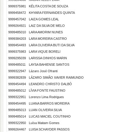
9999375981
KÉLITA COSTA DE SOUZA
9999458472
KHYARA FERNANDES QUINTA
9999457042
LAIZA GOMES LEAL
9999264921
LAIZ DA SILVA DE MELO
9999485010
LARA AMORIM NUNES
9999384203
LARA MOREIRA CASTRO
9999454493
LARA OLIVEIRA BUTI DA SILVA
9999375983
LARA VIQUE BORELI
9999295039
LARISSA OINHOS MARIN
9999485011
LAYSA BAHIENSE SANTOS
9999322947
Lázaro José Ofranti
9999382839
LÁZARO SIMÃO XAVIER RAIMUNDO
9999454494
LEANDRO CHRISTO DALBÓ
9999485012
LÍVIA FONTE FAUSTINO
9999322951
Lorenzo Lima Rodrigues
9999454495
LUANA BARROS MOREIRA
9999485013
LUAN OLIVEIRA SILVA
9999485014
LUCAS MACIEL COUTINHO
9999322950
Luísa Maitam Gomes
9999264467
LUISA SCHAYDER PASSOS