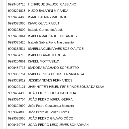
9999484715
HENRIQUE SALUCCI CASSIANO
9999291813
HUGO BALARINI MIRANDA
9999454489
ISAAC BALMAS MACHADO
9999375963
ISAAC OLIVEIRA BUTI
9999323002
Isabela Gomes de Araujo
9999457041
ISABELA MACHADO DOS ANJOS
9999323426
Isabela Sabra Fiorio Nascimento
9999352511
ISABELLA GUIMARÃES BOSIO ALTOÉ
9999484716
ISABELLY ARAUJO ROSA
9999264861
ISABEL MOTTA SILVA
9999484717
ISADORA MACHADO SOPELETTO
9999352751
IZABELY ROSA DE JUSTI ALVARENGA
9999382019
JÉSSICA NEVES FERNANDES
9999292121
JHENNIFFER HELEN PEREIRA DE SOUZA DA SILVA
9999454490
JOÃO FILIPE SOUSA DA CUNHA
9999324754
JOÃO PEDRO ABREU GERRA
9999322999
João Pedro Costalonga Monteiro
9999324808
João Pedro de Souza Freitas
9999375965
JOÃO PEDRO GALVÃO CÔCO
9999419793
JOÃO PEDRO LESQUEVES BONADIMAN