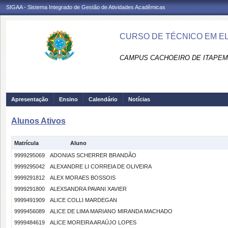
SIGAA - Sistema Integrado de Gestão de Atividades Acadêmicas
CURSO DE TÉCNICO EM EL
CAMPUS CACHOEIRO DE ITAPEMI
Apresentação
Ensino
Calendário
Notícias
Alunos Ativos
Matrícula
Aluno
9999295069
ADONIAS SCHERRER BRANDÃO
9999295042
ALEXANDRE LI CORREIA DE OLIVEIRA
9999291812
ALEX MORAES BOSSOIS
9999291800
ALEXSANDRA PAVANI XAVIER
9999491909
ALICE COLLI MARDEGAN
9999456089
ALICE DE LIMA MARIANO MIRANDA MACHADO
9999484619
ALICE MOREIRA ARAÚJO LOPES