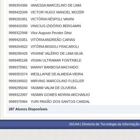
9999354366
VANESSA MARCELINO DE LIMA
9999420349
VICTOR HUGO MANOEL MOZER
9999291951
VICTÓRIA NÉSPOLI VANINI
9999420350
VINICIUS IZIDÓRIO BERGAMIN
9999322948
Vítor Augusto Pevidor Diniz
9999420351
VITÓRIA ANDREÃO CARIAS
9999264922
VITÓRIA BISSOLI FRACAROLI
9999295429
VIVIANE VALÉRIO DE LIMA SILVA
9999485168
VIVIAN ULTRAMAR FONTINELE
9999375961
WANNY BARBOSA MACHADO
9999353374
WESLLAYNE DE ALMEIDA VIEIRA
9999190502
WIRVING MARCOLINO FLEGLER
9999295040
YASMIM VALIM DE OLIVEIRA
9999322997
YASMIN GOMES MORINI ARCHANJO
9999375964
YURI PAIXÃO DOS SANTOS CANDAL
287 Alunos Disponíveis
SIGAA | Diretoria de Tecnologia da Informação