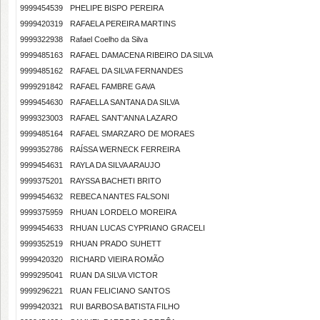
9999454539
PHELIPE BISPO PEREIRA
9999420319
RAFAELA PEREIRA MARTINS
9999322938
Rafael Coelho da Silva
9999485163
RAFAEL DAMACENA RIBEIRO DA SILVA
9999485162
RAFAEL DA SILVA FERNANDES
9999291842
RAFAEL FAMBRE GAVA
9999454630
RAFAELLA SANTANA DA SILVA
9999323003
RAFAEL SANT'ANNA LAZARO
9999485164
RAFAEL SMARZARO DE MORAES
9999352786
RAÍSSA WERNECK FERREIRA
9999454631
RAYLA DA SILVA ARAUJO
9999375201
RAYSSA BACHETI BRITO
9999454632
REBECA NANTES FALSONI
9999375959
RHUAN LORDELO MOREIRA
9999454633
RHUAN LUCAS CYPRIANO GRACELI
9999352519
RHUAN PRADO SUHETT
9999420320
RICHARD VIEIRA ROMÃO
9999295041
RUAN DA SILVA VICTOR
9999296221
RUAN FELICIANO SANTOS
9999420321
RUI BARBOSA BATISTA FILHO