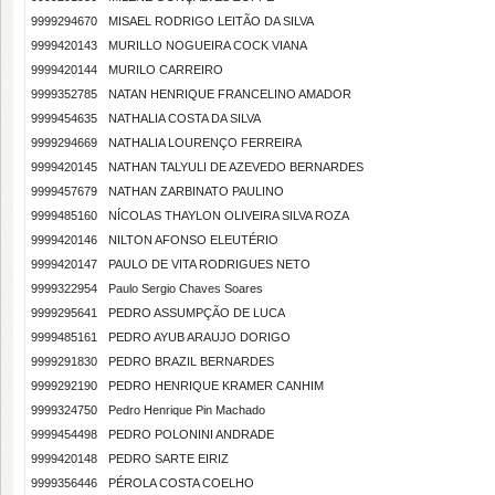
9999294670
MISAEL RODRIGO LEITÃO DA SILVA
9999420143
MURILLO NOGUEIRA COCK VIANA
9999420144
MURILO CARREIRO
9999352785
NATAN HENRIQUE FRANCELINO AMADOR
9999454635
NATHALIA COSTA DA SILVA
9999294669
NATHALIA LOURENÇO FERREIRA
9999420145
NATHAN TALYULI DE AZEVEDO BERNARDES
9999457679
NATHAN ZARBINATO PAULINO
9999485160
NÍCOLAS THAYLON OLIVEIRA SILVA ROZA
9999420146
NILTON AFONSO ELEUTÉRIO
9999420147
PAULO DE VITA RODRIGUES NETO
9999322954
Paulo Sergio Chaves Soares
9999295641
PEDRO ASSUMPÇÃO DE LUCA
9999485161
PEDRO AYUB ARAUJO DORIGO
9999291830
PEDRO BRAZIL BERNARDES
9999292190
PEDRO HENRIQUE KRAMER CANHIM
9999324750
Pedro Henrique Pin Machado
9999454498
PEDRO POLONINI ANDRADE
9999420148
PEDRO SARTE EIRIZ
9999356446
PÉROLA COSTA COELHO