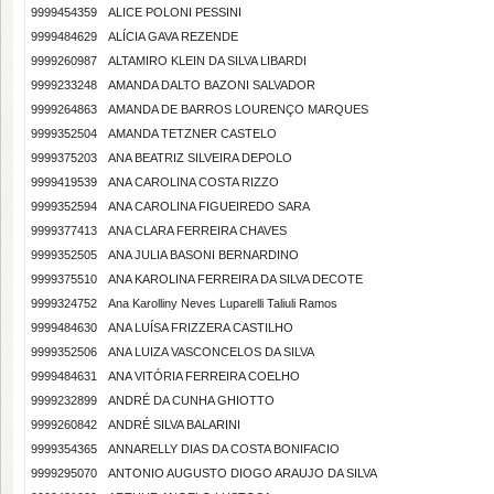
9999454359
ALICE POLONI PESSINI
9999484629
ALÍCIA GAVA REZENDE
9999260987
ALTAMIRO KLEIN DA SILVA LIBARDI
9999233248
AMANDA DALTO BAZONI SALVADOR
9999264863
AMANDA DE BARROS LOURENÇO MARQUES
9999352504
AMANDA TETZNER CASTELO
9999375203
ANA BEATRIZ SILVEIRA DEPOLO
9999419539
ANA CAROLINA COSTA RIZZO
9999352594
ANA CAROLINA FIGUEIREDO SARA
9999377413
ANA CLARA FERREIRA CHAVES
9999352505
ANA JULIA BASONI BERNARDINO
9999375510
ANA KAROLINA FERREIRA DA SILVA DECOTE
9999324752
Ana Karolliny Neves Luparelli Taliuli Ramos
9999484630
ANA LUÍSA FRIZZERA CASTILHO
9999352506
ANA LUIZA VASCONCELOS DA SILVA
9999484631
ANA VITÓRIA FERREIRA COELHO
9999232899
ANDRÉ DA CUNHA GHIOTTO
9999260842
ANDRÉ SILVA BALARINI
9999354365
ANNARELLY DIAS DA COSTA BONIFACIO
9999295070
ANTONIO AUGUSTO DIOGO ARAUJO DA SILVA