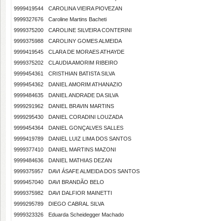
9999419544
CAROLINA VIEIRA PIOVEZAN
9999327676
Caroline Martins Bacheti
9999375200
CAROLINE SILVEIRA CONTERINI
9999375988
CAROLINY GOMES ALMEIDA
9999419545
CLARA DE MORAES ATHAYDE
9999375202
CLAUDIA AMORIM RIBEIRO
9999454361
CRISTHIAN BATISTA SILVA
9999454362
DANIEL AMORIM ATHANAZIO
9999484635
DANIEL ANDRADE DA SILVA
9999291962
DANIEL BRAVIN MARTINS
9999295430
DANIEL CORADINI LOUZADA
9999454364
DANIEL GONÇALVES SALLES
9999419789
DANIEL LUIZ LIMA DOS SANTOS
9999377410
DANIEL MARTINS MAZONI
9999484636
DANIEL MATHIAS DEZAN
9999375957
DAVI ÁSAFE ALMEIDA DOS SANTOS
9999457040
DAVI BRANDÃO BELO
9999375982
DAVI DALFIOR MAINETTI
9999295789
DIEGO CABRAL SILVA
9999323326
Eduarda Scheidegger Machado