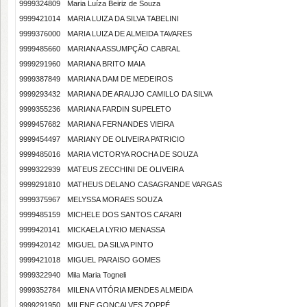
9999324809
Maria Luíza Beiriz de Souza
9999421014
MARIA LUIZA DA SILVA TABELINI
9999376000
MARIA LUIZA DE ALMEIDA TAVARES
9999485660
MARIANA ASSUMPÇÃO CABRAL
9999291960
MARIANA BRITO MAIA
9999387849
MARIANA DAM DE MEDEIROS
9999293432
MARIANA DE ARAUJO CAMILLO DA SILVA
9999355236
MARIANA FARDIN SUPELETO
9999457682
MARIANA FERNANDES VIEIRA
9999454497
MARIANY DE OLIVEIRA PATRICIO
9999485016
MARIA VICTORYA ROCHA DE SOUZA
9999322939
MATEUS ZECCHINI DE OLIVEIRA
9999291810
MATHEUS DELANO CASAGRANDE VARGAS
9999375967
MELYSSA MORAES SOUZA
9999485159
MICHELE DOS SANTOS CARARI
9999420141
MICKAELA LYRIO MENASSA
9999420142
MIGUEL DA SILVA PINTO
9999421018
MIGUEL PARAISO GOMES
9999322940
Mila Maria Togneli
9999352784
MILENA VITÓRIA MENDES ALMEIDA
9999291950
MILENE GONÇALVES ZOPPÉ