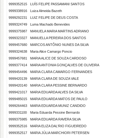
9999352515
LUÍS FELIPE PASSAMANI SANTOS
9999338916
Luiza Almeida Bazeth
9999292231
LUIZ FELIPE DE DEUS COSTA
9999324749
Luma Machado Benevides
9999375987
MANUELA MARIA MARTINS ADRIANO
9999323327
MANUELLA PEREIRA DOS SANTOS
9999457680
MARCOS ANTÔNIO NUNES DA SILVA
9999324638
Maria Alice Camargo Poncio
9999457681
MARIA ALICE DE SOUZA CARDOSO
9999377414
MARIA ANTONIA GONÇALVES DE OLIVEIRA
9999454496
MARIA CLARA CAMARGO FERNANDES
9999420139
MARIA CLARA DE SOUZA VALE
9999420140
MARIA CLARA PESSINE BERNARDO
9999421017
MARIA EDUARDA ALVES DA SILVA
9999485015
MARIA EDUARDA MATOS DE PAULO
9999264463
MARIA EDUARDA MUNIZ CANDIDO
9999331100
Maria Eduarda Pessine Bernardo
9999375985
MARIA EDUARDA RAVERA SILVA
9999352516
MARIA ELIZA DAL'RIO FIGUEIREDO
9999352517
MARIA JÚLIA MARCHIORI PETERSEN